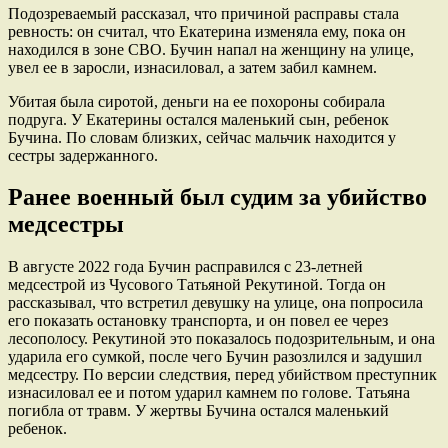
Подозреваемый рассказал, что причиной расправы стала
ревность: он считал, что Екатерина изменяла ему, пока он
находился в зоне СВО. Бучин напал на женщину на улице,
увел ее в заросли, изнасиловал, а затем забил камнем.
Убитая была сиротой, деньги на ее похороны собирала
подруга. У Екатерины остался маленький сын, ребенок
Бучина. По словам близких, сейчас мальчик находится у
сестры задержанного.
Ранее военный был судим за убийство
медсестры
В августе 2022 года Бучин расправился с 23-летней
медсестрой из Чусового Татьяной Рекутиной. Тогда он
рассказывал, что встретил девушку на улице, она попросила
его показать остановку транспорта, и он повел ее через
лесополосу. Рекутиной это показалось подозрительным, и она
ударила его сумкой, после чего Бучин разозлился и задушил
медсестру. По версии следствия, перед убийством преступник
изнасиловал ее и потом ударил камнем по голове. Татьяна
погибла от травм. У жертвы Бучина остался маленький
ребенок.