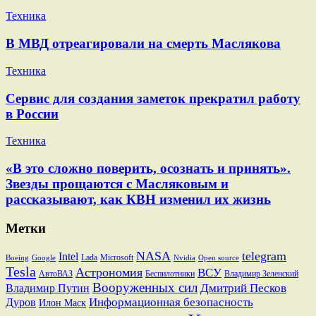
Техника
В МВД отреагировали на смерть Маслякова
Техника
Сервис для создания заметок прекратил работу
в России
Техника
«В это сложно поверить, осознать и принять».
Звезды прощаются с Масляковым и
рассказывают, как КВН изменил их жизнь
Метки
NASA
telegram
Intel
Lada
Microsoft
Boeing
Google
Nvidia
Open source
Tesla
Астрономия
ВСУ
АвтоВАЗ
Беспилотники
Владимир Зеленский
Вооруженных сил
Дмитрий Песков
Владимир Путин
Информационная безопасность
Дуров
Илон Маск