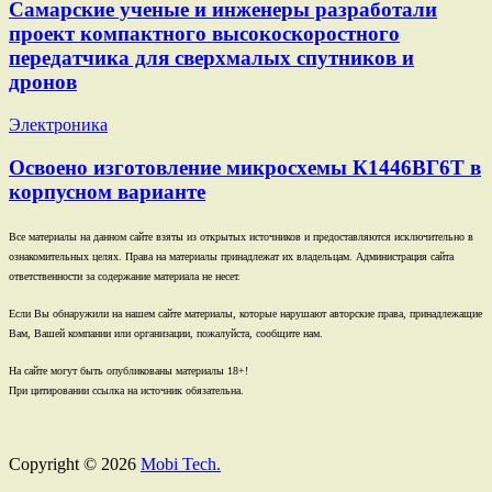
Самарские ученые и инженеры разработали
проект компактного высокоскоростного
передатчика для сверхмалых спутников и
дронов
Электроника
Освоено изготовление микросхемы К1446ВГ6Т в
корпусном варианте
Все материалы на данном сайте взяты из открытых источников и предоставляются исключительно в
ознакомительных целях. Права на материалы принадлежат их владельцам. Администрация сайта
ответственности за содержание материала не несет.
Если Вы обнаружили на нашем сайте материалы, которые нарушают авторские права, принадлежащие
Вам, Вашей компании или организации, пожалуйста, сообщите нам.
На сайте могут быть опубликованы материалы 18+!
При цитировании ссылка на источник обязательна.
Copyright © 2026
Mobi Tech.