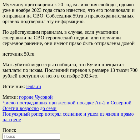
Мужчину приговорили к 20 годам лишения свободы, однако
уже в ноябре 2023 года стало известно, что его помиловали и
отправили на СВО. Собеседник 59.ru в правоохранительных
органах подтвердил эту информацию.
По действующим правилам, в случае, если участники
совершили на СВО героический подвиг или получили
серьезное ранение, они имеют право быть отправлены домой
источник 59.ru
Мать убитой медсестры сообщила, что Бучин прекратил
выплаты по искам. Последний перевод в размере 13 тысяч 700
рублей поступил от него в сентябре 2023-го.
Источник:
lenta.ru
Метки:
городе Чусовой
Навигация
Число пострадавших при жесткой посадке Ан-2 в Северной
Осетии возросло до семи
по
Популярный рэпер потерял сознание и ушел из жизни прямо
записям
на сцене
Поиск