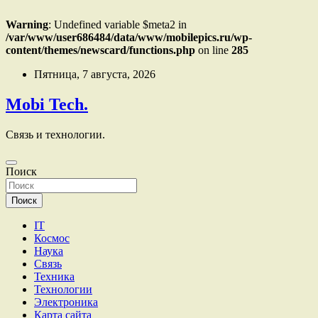
Warning
: Undefined variable $meta2 in
/var/www/user686484/data/www/mobilepics.ru/wp-
content/themes/newscard/functions.php
on line
285
Перейти
Пятница, 7 августа, 2026
к
содержимому
Mobi Tech.
Связь и технологии.
Поиск
Поиск
IT
Космос
Наука
Связь
Техника
Технологии
Электроника
Карта сайта