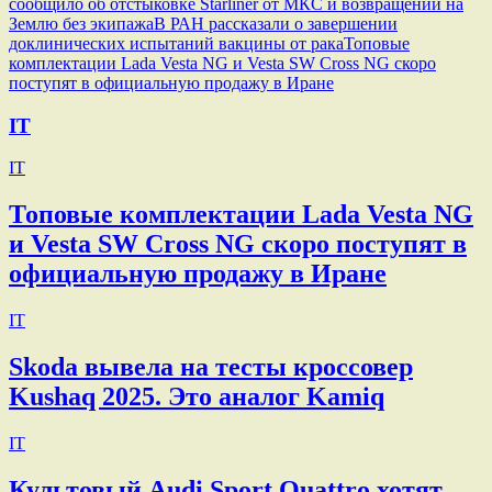
сообщило об отстыковке Starliner от МКС и возвращении на
Землю без экипажа
В РАН рассказали о завершении
доклинических испытаний вакцины от рака
Топовые
комплектации Lada Vesta NG и Vesta SW Cross NG скоро
поступят в официальную продажу в Иране
IT
IT
Топовые комплектации Lada Vesta NG
и Vesta SW Cross NG скоро поступят в
официальную продажу в Иране
IT
Skoda вывела на тесты кроссовер
Kushaq 2025. Это аналог Kamiq
IT
Культовый Audi Sport Quattro хотят