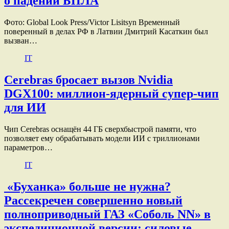
о падении БПЛА
Фото: Global Look Press/Victor Lisitsyn Временный
поверенный в делах РФ в Латвии Дмитрий Касаткин был
вызван…
IT
Cerebras бросает вызов Nvidia
DGX100: миллион-ядерный супер-чип
для ИИ
Чип Cerebras оснащён 44 ГБ сверхбыстрой памяти, что
позволяет ему обрабатывать модели ИИ с триллионами
параметров…
IT
«Буханка» больше не нужна?
Рассекречен совершенно новый
полноприводный ГАЗ «Соболь NN» в
экспедиционной версии: силовые