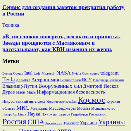
Сервис для создания заметок прекратил работу
в России
Техника
«В это сложно поверить, осознать и принять».
Звезды прощаются с Масляковым и
рассказывают, как КВН изменил их жизнь
Метки
NASA
telegram
Intel
Lada
Microsoft
Boeing
Google
Nvidia
Open source
Tesla
Астрономия
ВСУ
АвтоВАЗ
Беспилотники
Владимир Зеленский
Вооруженных сил
Дмитрий Песков
Владимир Путин
Информационная безопасность
Дуров
Илон Маск
Космос
Искусственный интеллект
Курская
Космические корабли
МКС
Мессенджеры
Москва
область
Медицина
Мошенничество
Наука
Разработки
Роскосмос
Настройка Linux
Научно-популярное
Россия
США
Украины
Украина
Транспорт
Технологии
авто