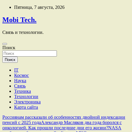
Перейти
Пятница, 7 августа, 2026
к
содержимому
Mobi Tech.
Связь и технологии.
Поиск
Поиск
IT
Космос
Наука
Связь
Техника
Технологии
Электроника
Карта сайта
Россиянам рассказали об особенностях двойной индексации
пенсий с 2025 года
Александр Масляков два года боролся с
онкологией. Как прошли последние дни его жизни?
NASA