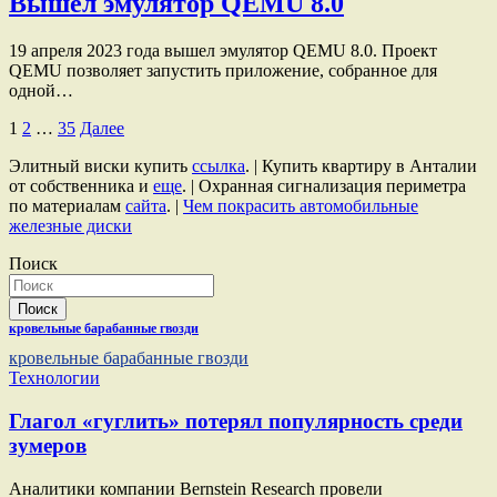
Вышел эмулятор QEMU 8.0
19 апреля 2023 года вышел эмулятор QEMU 8.0. Проект
QEMU позволяет запустить приложение, собранное для
одной…
Пагинация
1
2
…
35
Далее
записей
Элитный виски купить
ссылка
. | Купить квартиру в Анталии
от собственника и
еще
. | Охранная сигнализация периметра
по материалам
сайта
. |
Чем покрасить автомобильные
железные диски
Поиск
Поиск
кровельные барабанные гвозди
кровельные барабанные гвозди
Технологии
Глагол «гуглить» потерял популярность среди
зумеров
Аналитики компании Bernstein Research провели