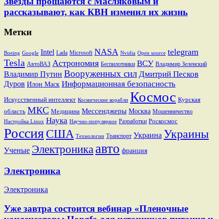
Звезды прощаются с Масляковым и
рассказывают, как КВН изменил их жизнь
Метки
NASA
telegram
Intel
Lada
Microsoft
Boeing
Google
Nvidia
Open source
Tesla
Астрономия
ВСУ
АвтоВАЗ
Беспилотники
Владимир Зеленский
Вооруженных сил
Дмитрий Песков
Владимир Путин
Информационная безопасность
Дуров
Илон Маск
Космос
Искусственный интеллект
Курская
Космические корабли
МКС
Мессенджеры
Москва
область
Медицина
Мошенничество
Наука
Разработки
Роскосмос
Настройка Linux
Научно-популярное
Россия
США
Украины
Украина
Транспорт
Технологии
авто
Электроника
Ученые
франция
Электроника
Электроника
Уже завтра состоится вебинар «Пленочные