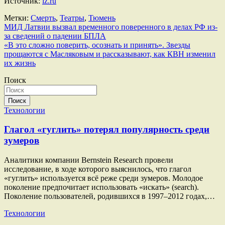
Источник:
iz.ru
Метки:
Смерть
,
Театры
,
Тюмень
Навигация
МИД Латвии вызвал временного поверенного в делах РФ из-
за сведений о падении БПЛА
по
«В это сложно поверить, осознать и принять». Звезды
записям
прощаются с Масляковым и рассказывают, как КВН изменил
их жизнь
Поиск
Поиск
Технологии
Глагол «гуглить» потерял популярность среди
зумеров
Аналитики компании Bernstein Research провели
исследование, в ходе которого выяснилось, что глагол
«гуглить» используется всё реже среди зумеров. Молодое
поколение предпочитает использовать «искать» (search).
Поколение пользователей, родившихся в 1997–2012 годах,…
Технологии