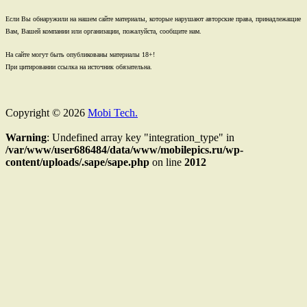
Если Вы обнаружили на нашем сайте материалы, которые нарушают авторские права, принадлежащие
Вам, Вашей компании или организации, пожалуйста, сообщите нам.
На сайте могут быть опубликованы материалы 18+!
При цитировании ссылка на источник обязательна.
Copyright © 2026
Mobi Tech.
Warning
: Undefined array key "integration_type" in
/var/www/user686484/data/www/mobilepics.ru/wp-
content/uploads/.sape/sape.php
on line
2012