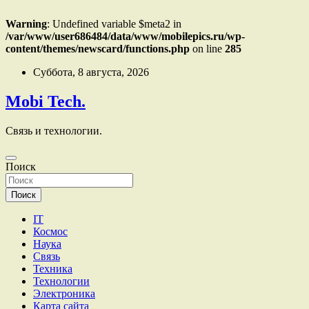
Warning
: Undefined variable $meta2 in
/var/www/user686484/data/www/mobilepics.ru/wp-
content/themes/newscard/functions.php
on line
285
Перейти
Суббота, 8 августа, 2026
к
содержимому
Mobi Tech.
Связь и технологии.
Поиск
Поиск
IT
Космос
Наука
Связь
Техника
Технологии
Электроника
Карта сайта