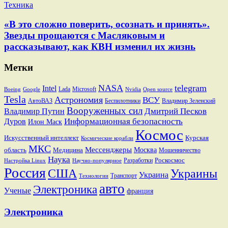
Техника
«В это сложно поверить, осознать и принять».
Звезды прощаются с Масляковым и
рассказывают, как КВН изменил их жизнь
Метки
NASA
telegram
Intel
Lada
Microsoft
Boeing
Google
Nvidia
Open source
Tesla
Астрономия
ВСУ
АвтоВАЗ
Беспилотники
Владимир Зеленский
Вооруженных сил
Дмитрий Песков
Владимир Путин
Информационная безопасность
Дуров
Илон Маск
Космос
Искусственный интеллект
Курская
Космические корабли
МКС
Мессенджеры
Москва
область
Медицина
Мошенничество
Наука
Разработки
Роскосмос
Настройка Linux
Научно-популярное
Россия
США
Украины
Украина
Транспорт
Технологии
авто
Электроника
Ученые
франция
Электроника