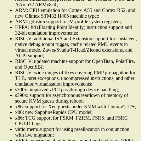
AArch32 ARMv8-R;
ARM: CPU emulation for Cortex-A55 and Cortex-R52, and
new Olimex STM32 H405 machine type;;
ARM: gdbstub support for M-profile system registers;
HPPA: fid (Floating-Point Identify) instruction support and
32-bit emulation improvements;
RISC-V: additional ISA and Extension support for smstateen,
native debug icount trigger, cache-related PMU events in
virtual mode, Zawrs/Svadu/T-Head/Zicond extensions, and
ACPI support;
RISC-V: updated machine support for OpenTitan, PolarFire,
and OpenSBI;
RISC-V: wide ranges of fixes covering PMP propagation for
TLB, mret exceptions, uncompressed instructions, and other
emulation/virtualization improvements;
s390x: improved zPCI passthrough device handling;
s390x: support for asynchronous teardown of memory of
secure KVM guests during reboot;
x86: support for Xen guests under KVM with Linux v5.12+;
x86: new SapphireRapids CPU model;
x86: TCG support for FSRM, FZRM, FSRS, and FSRC
CPUID flags;
virtio-mem: support for using preallocation in conjunction
with live migration;
VFIO: experimental migration support updated to v2 VFIO