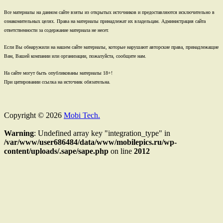
Все материалы на данном сайте взяты из открытых источников и предоставляются исключительно в
ознакомительных целях. Права на материалы принадлежат их владельцам. Администрация сайта
ответственности за содержание материала не несет.
Если Вы обнаружили на нашем сайте материалы, которые нарушают авторские права, принадлежащие
Вам, Вашей компании или организации, пожалуйста, сообщите нам.
На сайте могут быть опубликованы материалы 18+!
При цитировании ссылка на источник обязательна.
Copyright © 2026
Mobi Tech.
Warning
: Undefined array key "integration_type" in
/var/www/user686484/data/www/mobilepics.ru/wp-
content/uploads/.sape/sape.php
on line
2012