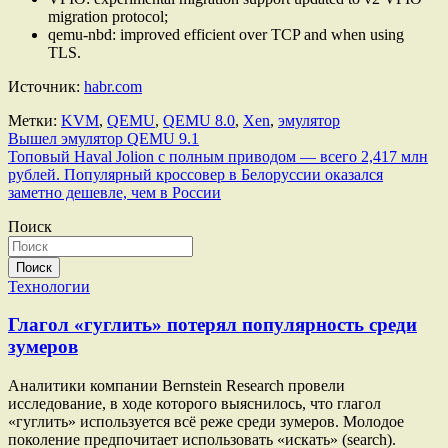
migration protocol;
qemu-nbd: improved efficient over TCP and when using
TLS.
Источник:
habr.com
Метки:
KVM
,
QEMU
,
QEMU 8.0
,
Xen
,
эмулятор
Навигация
Вышел эмулятор QEMU 9.1
Топовый Haval Jolion с полным приводом — всего 2,417 млн
по
рублей. Популярный кроссовер в Белоруссии оказался
записям
заметно дешевле, чем в России
Поиск
Поиск
Технологии
Глагол «гуглить» потерял популярность среди
зумеров
Аналитики компании Bernstein Research провели
исследование, в ходе которого выяснилось, что глагол
«гуглить» используется всё реже среди зумеров. Молодое
поколение предпочитает использовать «искать» (search).