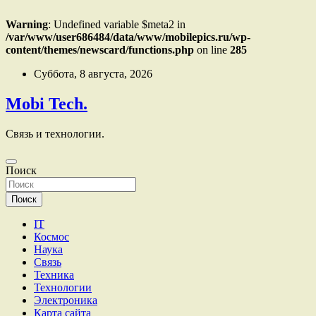
Warning
: Undefined variable $meta2 in
/var/www/user686484/data/www/mobilepics.ru/wp-
content/themes/newscard/functions.php
on line
285
Перейти
Суббота, 8 августа, 2026
к
содержимому
Mobi Tech.
Связь и технологии.
Поиск
Поиск
IT
Космос
Наука
Связь
Техника
Технологии
Электроника
Карта сайта