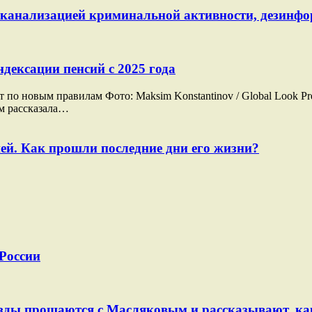
й канализацией криминальной активности, дезинф
дексации пенсий с 2025 года
о новым правилам Фото: Maksim Konstantinov / Global Look Pre
ам рассказала…
ей. Как прошли последние дни его жизни?
 России
Звезды прощаются с Масляковым и рассказывают, к