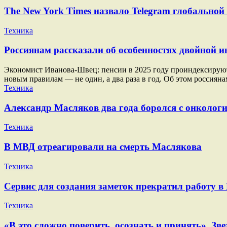
The New York Times назвало Telegram глобально
Техника
Россиянам рассказали об особенностях двойной ин
Экономист Иванова-Швец: пенсии в 2025 году проиндексируют п
новым правилам — не один, а два раза в год. Об этом россиян
Техника
Александр Масляков два года боролся с онкологи
Техника
В МВД отреагировали на смерть Маслякова
Техника
Сервис для создания заметок прекратил работу в
Техника
«В это сложно поверить, осознать и принять». 