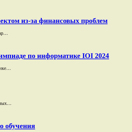
ектом из-за финансовых проблем
мар…
мпиаде по информатике IOI 2024
тике…
енных…
го обучения