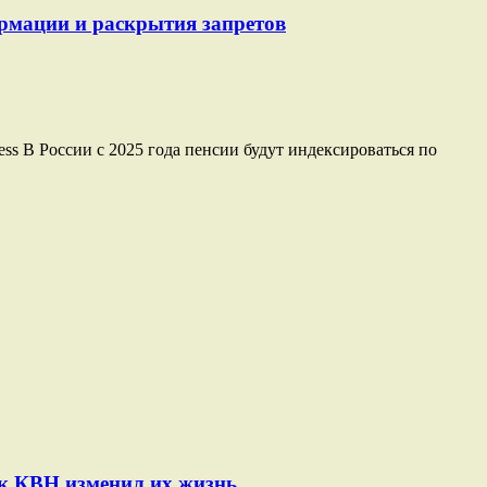
ормации и раскрытия запретов
ss В России с 2025 года пенсии будут индексироваться по
ак КВН изменил их жизнь