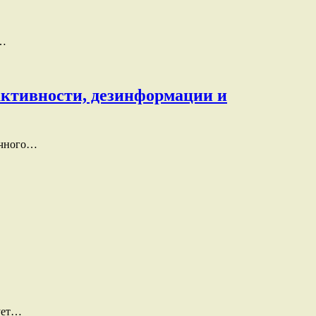
е…
активности, дезинформации и
сичного…
рует…