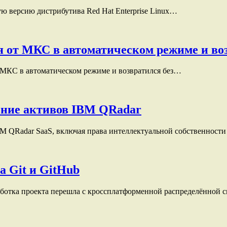
ую версию дистрибутива Red Hat Enterprise Linux…
ся от МКС в автоматическом режиме и во
от МКС в автоматическом режиме и возвратился без…
тение активов IBM QRadar
IBM QRadar SaaS, включая права интеллектуальной собственност
а Git и GitHub
зработка проекта перешла с кроссплатформенной распределённой