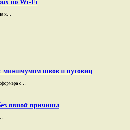
ах по Wi-Fi
упа к…
с минимумом швов и пуговиц
нсформера с…
без явной причины
в…