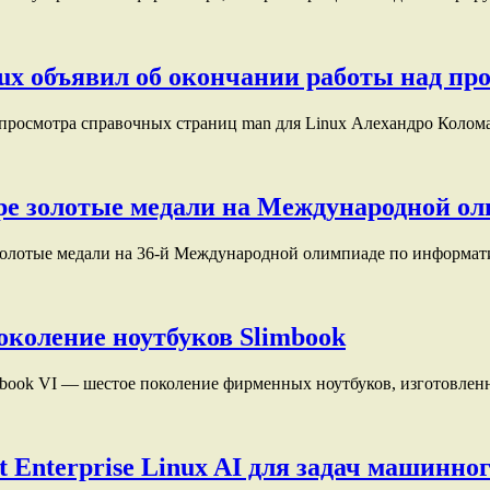
x объявил об окончании работы над про
 просмотра справочных страниц man для Linux Алехандро Коло
е золотые медали на Международной оли
 золотые медали на 36-й Международной олимпиаде по информа
коление ноутбуков Slimbook
imbook VI — шестое поколение фирменных ноутбуков, изготовл
 Enterprise Linux AI для задач машинно