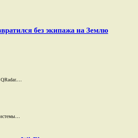
звратился без экипажа на Землю
и QRadar.…
 системы…