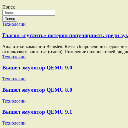
записей
Поиск
Поиск
Технологии
Глагол «гуглить» потерял популярность среди зу
Аналитики компании Bernstein Research провели исследование, 
использовать «искать» (search). Поколение пользователей, род
Технологии
Вышел эмулятор QEMU 9.0
Технологии
Вышел эмулятор QEMU 8.0
Технологии
Вышел эмулятор QEMU 9.1
Технологии