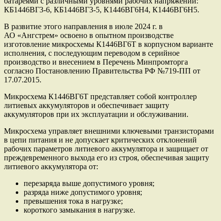
батареями с различными уровнями рабочих напряжений:
КБ1446ВГ3-6, КБ1446ВГ3-5, К1446ВГ6Н4, К1446ВГ6Н5.
В развитие этого направления в июле 2024 г. в
АО «Ангстрем» освоено в опытном производстве
изготовление микросхемы К1446ВГ6Т в корпусном варианте
исполнения, с последующим переводом в серийное
производство и внесением в Перечень Минпромторга
согласно Постановлению Правительства РФ №719-ПП от
17.07.2015.
Микросхема К1446ВГ6Т представляет собой контроллер
литиевых аккумуляторов и обеспечивает защиту
аккумуляторов при их эксплуатации и обслуживании.
Микросхема управляет внешними ключевыми транзисторами
в цепи питания и не допускает критических отклонений
рабочих параметров литиевого аккумулятора и защищает от
преждевременного выхода его из строя, обеспечивая защиту
литиевого аккумулятора от:
перезаряда выше допустимого уровня;
разряда ниже допустимого уровня;
превышения тока в нагрузке;
короткого замыкания в нагрузке.