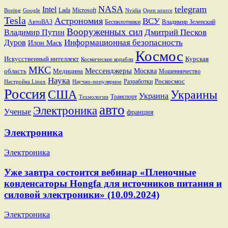
NASA
telegram
Intel
Lada
Microsoft
Boeing
Google
Nvidia
Open source
Tesla
Астрономия
ВСУ
АвтоВАЗ
Беспилотники
Владимир Зеленский
Вооруженных сил
Дмитрий Песков
Владимир Путин
Информационная безопасность
Дуров
Илон Маск
Космос
Искусственный интеллект
Курская
Космические корабли
МКС
Мессенджеры
Москва
область
Медицина
Мошенничество
Наука
Разработки
Роскосмос
Настройка Linux
Научно-популярное
Россия
США
Украины
Украина
Транспорт
Технологии
авто
Электроника
Ученые
франция
Электроника
Электроника
Уже завтра состоится вебинар «Пленочные
конденсаторы Hongfa для источников питания и
силовой электроники» (10.09.2024)
Электроника