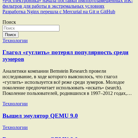
Навигация
«Росэлектроника» начала поставки импортозамещенных ИК-
фильтров для работы в экстремальных условиях
по
Разработка Nginx перешла с Mercurial на Git и GitHub
записям
Поиск
Поиск
Технологии
Глагол «гуглить» потерял популярность среди
зумеров
Аналитики компании Bernstein Research провели
исследование, в ходе которого выяснилось, что глагол
«гуглить» используется всё реже среди зумеров. Молодое
поколение предпочитает использовать «искать» (search).
Поколение пользователей, родившихся в 1997–2012 годах,…
Технологии
Вышел эмулятор QEMU 9.0
Технологии