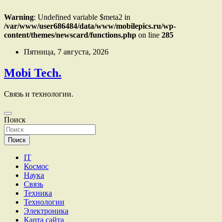
Warning
: Undefined variable $meta2 in
/var/www/user686484/data/www/mobilepics.ru/wp-
content/themes/newscard/functions.php
on line
285
Перейти
Пятница, 7 августа, 2026
к
содержимому
Mobi Tech.
Связь и технологии.
Поиск
Поиск
IT
Космос
Наука
Связь
Техника
Технологии
Электроника
Карта сайта