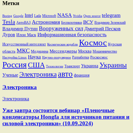
Метки
NASA
telegram
Intel
Lada
Microsoft
Boeing
Google
Nvidia
Open source
Tesla
Астрономия
ВСУ
АвтоВАЗ
Беспилотники
Владимир Зеленский
Вооруженных сил
Дмитрий Песков
Владимир Путин
Информационная безопасность
Дуров
Илон Маск
Космос
Искусственный интеллект
Курская
Космические корабли
МКС
Мессенджеры
Москва
область
Медицина
Мошенничество
Наука
Разработки
Роскосмос
Настройка Linux
Научно-популярное
Россия
США
Украины
Украина
Транспорт
Технологии
авто
Электроника
Ученые
франция
Электроника
Электроника
Уже завтра состоится вебинар «Пленочные
конденсаторы Hongfa для источников питания и
силовой электроники» (10.09.2024)