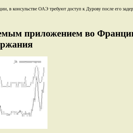
ии, в консульстве ОАЭ требуют доступ к Дурову после его заде
емым приложением во Франции
держания