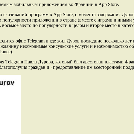
ваемым мобильным приложением во Франции в App Store.
о скачиваний программ в App Store, с момента задержания Дуров
по популярности приложении в стране (вместе с играми и иными
 восьмое место по популярности в целом и второе место в кате
дится офис Telegram и где жил Дуров последние несколько лет и
ажданину необходимые консульские услуги и необходимостью об
rance).
ля Telegram Павла Дурова, который был арестован властями Фра
 благополучия граждан и «предоставление им всесторонней под