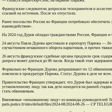
— Ofnaf) в Иври-сюр-Сене, на окраине Парижа.
Французские следователи допросили телохранителя и ассистент
ссылкой на источник. После их отпустили.
Ранее посольство России во Франции потребовало обеспечить з
взаимодействия».
На 2024 год Дуров обладал гражданствами России, Франции и
24 августа Павла Дурова арестовали в аэропорту Парижа — Ле-
соучастником незаконного оборота наркотиков, и прочих тяжк
26 августа французские судебные органы продлили срок содерж
допроса может длиться до 96 часов. Когда такой этап задержан
Формально во Франции Дурова допрашивают по 12 обвинениям в
пояснили в прокуратуре Парижа. Статус Дурова в деле не ясен.
Правительство Франции утверждает, что Дуров был задержан 
установленному лицу, так как дело находится на ранней стадии
стать обвиняемым.
Вменяемые «неназванному лицу» из команды руководителей Tel
paris.justice.fr/sites/default/files/2024-08/2024-08-26 — CP TELEG