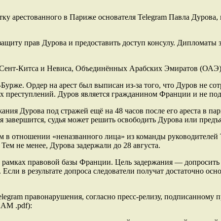
ку арестованного в Париже основателя Telegram Павла Дурова, 
ащиту прав Дурова и предоставить доступ консулу. Дипломаты з
 Сент-Китса и Невиса, Объединённых Арабских Эмиратов (ОАЭ),
Бурже. Ордер на арест был выписан из-за того, что Дуров не со
их преступлений. Дуров является гражданином Франции и не по
ания Дурова под стражей ещё на 48 часов после его ареста в па
ия завершится, судья может решить освободить Дурова или предъ
 отношении «неназванного лица» из команды руководителей Tel
 Тем не менее, Дурова задержали до 28 августа.
в рамках правовой базы Франции. Цель задержания — допросить
. Если в результате допроса следователи получат достаточно ос
egram правонарушения, согласно пресс-релизу, подписанному пр
RAM .pdf):