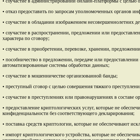
• соучастие в администрировании онлайн-платформы с целью 
• отказ предоставить по запросам уполномоченных органов и
• соучастие в обладании изображением несовершеннолетних де
• соучастие в распространении, предложении или предоставл
характера по сговору;
• соучастие в приобретении, перевозке, хранении, предложении
• пособничество в предложении, передаче или предоставлении
автоматизированные системы обработки данных;
• соучастие в мошенничестве организованной банды;
• преступный сговор с целью совершения тяжкого преступлени
• соучастие в преступлениях или правонарушениях в составе о
• предоставление криптологических услуг, которые не обесп
конфиденциальности без соответствующего декларирования;
• поставка средств криптологии, которые не обеспечивают ис
• импорт криптологического устройства, которые не обеспечи