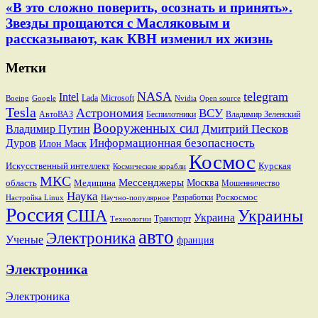
«В это сложно поверить, осознать и принять».
Звезды прощаются с Масляковым и
рассказывают, как КВН изменил их жизнь
Метки
NASA
telegram
Intel
Lada
Microsoft
Boeing
Google
Nvidia
Open source
Tesla
Астрономия
ВСУ
АвтоВАЗ
Беспилотники
Владимир Зеленский
Вооруженных сил
Дмитрий Песков
Владимир Путин
Информационная безопасность
Дуров
Илон Маск
Космос
Искусственный интеллект
Курская
Космические корабли
МКС
Мессенджеры
Москва
область
Медицина
Мошенничество
Наука
Разработки
Роскосмос
Настройка Linux
Научно-популярное
Россия
США
Украины
Украина
Транспорт
Технологии
авто
Электроника
Ученые
франция
Электроника
Электроника