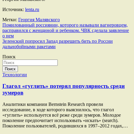
Источник:
lenta.ru
Метки:
Георгия Малявского
Навигация
Помилованный россиянин, которого называли вагнеровцем,
расправился с женщиной и ребенком. ЧВК сделала заявление
по
о нем
записям
Зеленский попросил Запад разрешить бить по России
дальнобойными ракетами
Поиск
Поиск
Технологии
Глагол «гуглить» потерял популярность среди
зумеров
Аналитики компании Bernstein Research провели
исследование, в ходе которого выяснилось, что глагол
«гуглить» используется всё реже среди зумеров. Молодое
поколение предпочитает использовать «искать» (search).
Поколение пользователей, родившихся в 1997–2012 годах,…