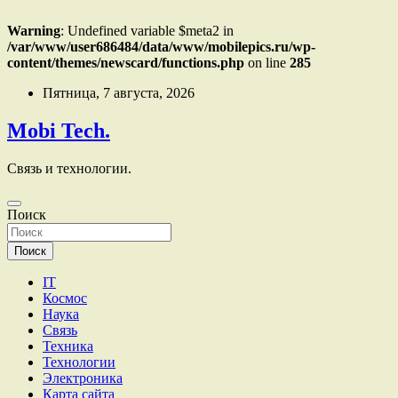
Warning
: Undefined variable $meta2 in
/var/www/user686484/data/www/mobilepics.ru/wp-
content/themes/newscard/functions.php
on line
285
Перейти
Пятница, 7 августа, 2026
к
содержимому
Mobi Tech.
Связь и технологии.
Поиск
Поиск
IT
Космос
Наука
Связь
Техника
Технологии
Электроника
Карта сайта