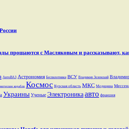
 России
Звезды прощаются с Масляковым и рассказывают, к
a
Астрономия
ВСУ
Владими
АвтоВАЗ
Беспилотники
Владимир Зеленский
Космос
МКС
Мессен
Курская область
Медицина
мические корабли
авто
Украины
Электроника
а
Ученые
франция