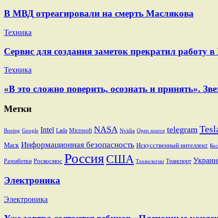
В МВД отреагировали на смерть Маслякова
Техника
Сервис для создания заметок прекратил работу в
Техника
«В это сложно поверить, осознать и принять». 
Метки
Tesl
NASA
telegram
Intel
Lada
Microsoft
Boeing
Google
Nvidia
Open source
Информационная безопасность
Маск
Искусственный интеллект
Кос
Россия
США
Украин
Разработки
Роскосмос
Транспорт
Технологии
Электроника
Электроника