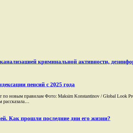
й канализацией криминальной активности, дезинф
дексации пенсий с 2025 года
о новым правилам Фото: Maksim Konstantinov / Global Look Pre
ам рассказала…
ей. Как прошли последние дни его жизни?