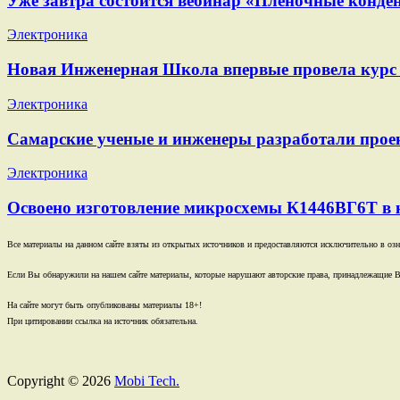
Уже завтра состоится вебинар «Пленочные конден
Электроника
Новая Инженерная Школа впервые провела курс 
Электроника
Самарские ученые и инженеры разработали проек
Электроника
Освоено изготовление микросхемы К1446ВГ6Т в 
Все материалы на данном сайте взяты из открытых источников и предоставляются исключительно в озна
Если Вы обнаружили на нашем сайте материалы, которые нарушают авторские права, принадлежащие В
На сайте могут быть опубликованы материалы 18+!
При цитировании ссылка на источник обязательна.
Copyright © 2026
Mobi Tech.