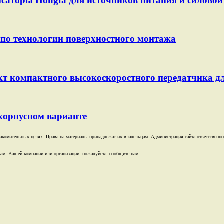
саторы Hongfa для источников питания и силовой 
по технологии поверхностного монтажа
т компактного высокоскоростного передатчика д
корпусном варианте
комительных целях. Права на материалы принадлежат их владельцам. Администрация сайта ответственност
ам, Вашей компании или организации, пожалуйста, сообщите нам.