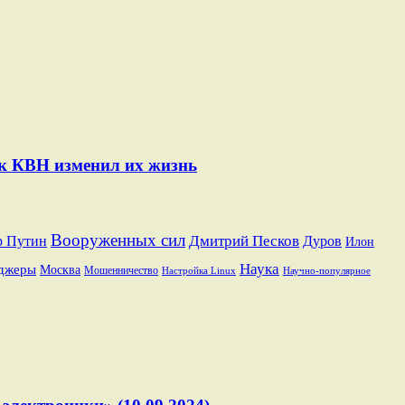
ак КВН изменил их жизнь
Вооруженных сил
Дмитрий Песков
р Путин
Дуров
Илон
Наука
джеры
Москва
Мошенничество
Настройка Linux
Научно-популярное