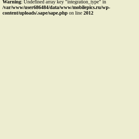
Warning
: Undefined array key "integration_type" in
/var/www/user686484/data/www/mobilepics.ru/wp-
content/uploads/.sape/sape.php
on line
2012