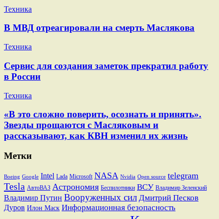
Техника
В МВД отреагировали на смерть Маслякова
Техника
Сервис для создания заметок прекратил работу
в России
Техника
«В это сложно поверить, осознать и принять».
Звезды прощаются с Масляковым и
рассказывают, как КВН изменил их жизнь
Метки
NASA
telegram
Intel
Lada
Microsoft
Boeing
Google
Nvidia
Open source
Tesla
Астрономия
ВСУ
АвтоВАЗ
Беспилотники
Владимир Зеленский
Вооруженных сил
Дмитрий Песков
Владимир Путин
Информационная безопасность
Дуров
Илон Маск