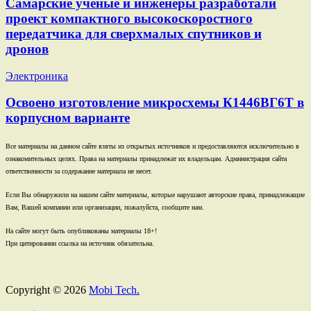
Самарские ученые и инженеры разработали
проект компактного высокоскоростного
передатчика для сверхмалых спутников и
дронов
Электроника
Освоено изготовление микросхемы К1446ВГ6Т в
корпусном варианте
Все материалы на данном сайте взяты из открытых источников и предоставляются исключительно в
ознакомительных целях. Права на материалы принадлежат их владельцам. Администрация сайта
ответственности за содержание материала не несет.
Если Вы обнаружили на нашем сайте материалы, которые нарушают авторские права, принадлежащие
Вам, Вашей компании или организации, пожалуйста, сообщите нам.
На сайте могут быть опубликованы материалы 18+!
При цитировании ссылка на источник обязательна.
Copyright © 2026
Mobi Tech.