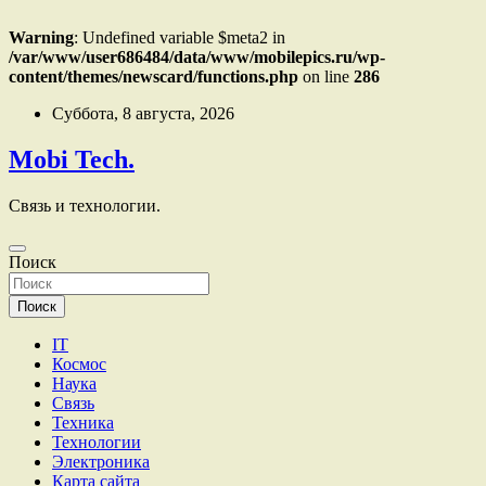
Warning
: Undefined variable $meta2 in
/var/www/user686484/data/www/mobilepics.ru/wp-
content/themes/newscard/functions.php
on line
286
Перейти
Суббота, 8 августа, 2026
к
содержимому
Mobi Tech.
Связь и технологии.
Поиск
Поиск
IT
Космос
Наука
Связь
Техника
Технологии
Электроника
Карта сайта