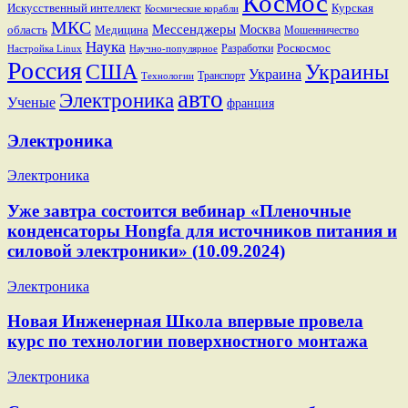
Космос
Искусственный интеллект
Курская
Космические корабли
МКС
Мессенджеры
Москва
область
Медицина
Мошенничество
Наука
Разработки
Роскосмос
Настройка Linux
Научно-популярное
Россия
США
Украины
Украина
Транспорт
Технологии
авто
Электроника
Ученые
франция
Электроника
Электроника
Уже завтра состоится вебинар «Пленочные
конденсаторы Hongfa для источников питания и
силовой электроники» (10.09.2024)
Электроника
Новая Инженерная Школа впервые провела
курс по технологии поверхностного монтажа
Электроника