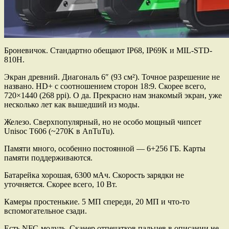
Броневичок. Стандартно обещают IP68, IP69K и MIL-STD-
810H.
Экран древний. Диагональ 6″ (93 см²). Точное разрешение не
названо. HD+ с соотношением сторон 18:9. Скорее всего,
720×1440 (268 ppi). О да. Прекрасно нам знакомый экран, уже
несколько лет как вышедший из моды.
Железо. Сверхпопулярный, но не особо мощный чипсет
Unisoc T606 (~270K в AnTuTu).
Памяти много, особенно постоянной — 6+256 ГБ. Карты
памяти поддерживаются.
Батарейка хорошая, 6300 мАч. Скорость зарядки не
уточняется. Скорее всего, 10 Вт.
Камеры простенькие. 5 МП спереди, 20 МП и что-то
вспомогательное сзади.
Есть NFC-модуль. Сканер отпечатков пальцев в описании не