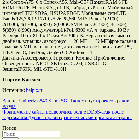
2 x Cortex-A75, 6 x Cortex-A55, Mali-G57 ПамятьRAM 6 ГБ,
ROM 256 ГБ, Micro-SD до 1 ТБ, гибридный слот Мобильный
интернетLTEHSDPA, HSUPAEDGE Мобильные сетиLTE
Bands 1-5,7,8,12,17-19,25,26,28,66UMTS Bands 1(2100),
2(1900), 4(1700), 5(850), 8(900)GSM Bands 2(1900), 3(1800),
5(850), 8(900) АккумуляторLi-Pol, 6300 мА·ч, зарядка 10 Вт
Размеры166 x 81.1 x 15 мм Вес300 г Камерытыловая камера:
двойная, вспышка, автофокус — 20 МП — ?? МПфронтальная
камера: 5 МП, вспышки нет, автофокуса нет НавигацияGPS,
ГЛОНАСС, BeiDou, Galileo ОСAndroid 14
ДатчикиАкселерометр, Гироскоп, Компас, Приближение,
Освещённость, NFC USBType-C v2.0, USB-OTG
ЗащитаIP69K, MIL-STD-810H
Георгий Киселёв
Источник:
helpix.ru
Навигация
Анонс. Unihertz 8849 Shark 5G. Танк минус проектор равно
Акула
по
Французские сайты подверглись волне DDoS-атак после
записям
задержания Дурова правоохранительными органами страны
Поиск