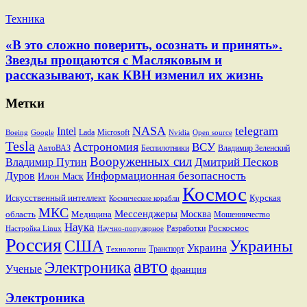
Техника
«В это сложно поверить, осознать и принять».
Звезды прощаются с Масляковым и
рассказывают, как КВН изменил их жизнь
Метки
NASA
telegram
Intel
Lada
Microsoft
Boeing
Google
Nvidia
Open source
Tesla
Астрономия
ВСУ
АвтоВАЗ
Беспилотники
Владимир Зеленский
Вооруженных сил
Дмитрий Песков
Владимир Путин
Информационная безопасность
Дуров
Илон Маск
Космос
Искусственный интеллект
Курская
Космические корабли
МКС
Мессенджеры
Москва
область
Медицина
Мошенничество
Наука
Разработки
Роскосмос
Настройка Linux
Научно-популярное
Россия
США
Украины
Украина
Транспорт
Технологии
авто
Электроника
Ученые
франция
Электроника