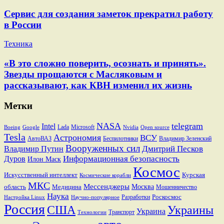
Сервис для создания заметок прекратил работу
в России
Техника
«В это сложно поверить, осознать и принять».
Звезды прощаются с Масляковым и
рассказывают, как КВН изменил их жизнь
Метки
NASA
telegram
Intel
Lada
Microsoft
Boeing
Google
Nvidia
Open source
Tesla
Астрономия
ВСУ
АвтоВАЗ
Беспилотники
Владимир Зеленский
Вооруженных сил
Дмитрий Песков
Владимир Путин
Информационная безопасность
Дуров
Илон Маск
Космос
Искусственный интеллект
Курская
Космические корабли
МКС
Мессенджеры
Москва
область
Медицина
Мошенничество
Наука
Разработки
Роскосмос
Настройка Linux
Научно-популярное
Россия
США
Украины
Украина
Транспорт
Технологии