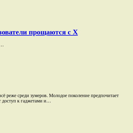
ьзователи прощаются с X
и…
 всё реже среди зумеров. Молодое поколение предпочитает
ет доступ к гаджетами и…