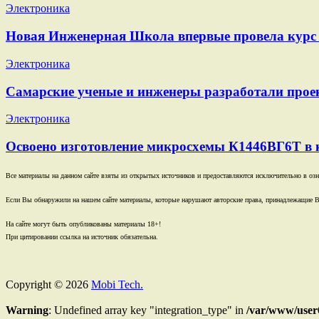
Электроника
Новая Инженерная Школа впервые провела курс 
Электроника
Самарские ученые и инженеры разработали проек
Электроника
Освоено изготовление микросхемы К1446ВГ6Т в 
Все материалы на данном сайте взяты из открытых источников и предоставляются исключительно в озна
Если Вы обнаружили на нашем сайте материалы, которые нарушают авторские права, принадлежащие В
На сайте могут быть опубликованы материалы 18+!
При цитировании ссылка на источник обязательна.
Copyright © 2026
Mobi Tech.
Warning
: Undefined array key "integration_type" in
/var/www/user