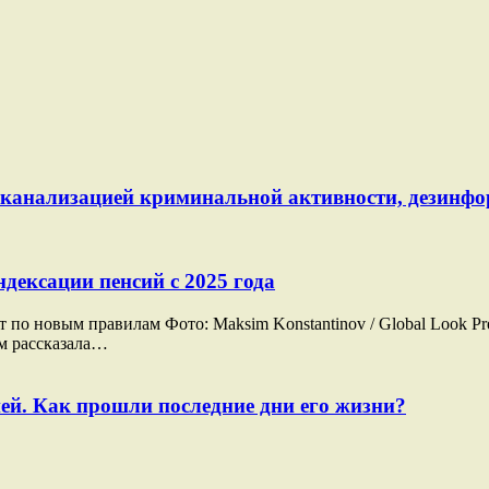
й канализацией криминальной активности, дезинф
дексации пенсий с 2025 года
о новым правилам Фото: Maksim Konstantinov / Global Look Pre
ам рассказала…
ей. Как прошли последние дни его жизни?