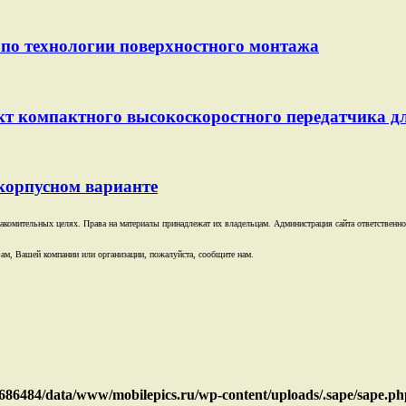
по технологии поверхностного монтажа
т компактного высокоскоростного передатчика д
корпусном варианте
комительных целях. Права на материалы принадлежат их владельцам. Администрация сайта ответственност
ам, Вашей компании или организации, пожалуйста, сообщите нам.
686484/data/www/mobilepics.ru/wp-content/uploads/.sape/sape.ph