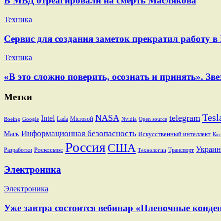
В МВД отреагировали на смерть Маслякова
Техника
Сервис для создания заметок прекратил работу в
Техника
«В это сложно поверить, осознать и принять». 
Метки
Tesl
NASA
telegram
Intel
Lada
Microsoft
Boeing
Google
Nvidia
Open source
Информационная безопасность
Маск
Искусственный интеллект
Кос
Россия
США
Украин
Разработки
Роскосмос
Транспорт
Технологии
Электроника
Электроника
Уже завтра состоится вебинар «Пленочные конден