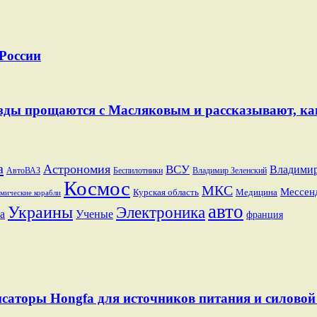
 России
Звезды прощаются с Масляковым и рассказывают, к
a
Астрономия
ВСУ
Владими
АвтоВАЗ
Беспилотники
Владимир Зеленский
Космос
МКС
Мессен
Курская область
Медицина
мические корабли
авто
Украины
Электроника
а
Ученые
франция
саторы Hongfa для источников питания и силовой 