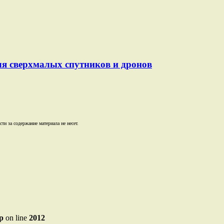
ля сверхмалых спутников и дронов
и за содержание материала не несет.
p
on line
2012