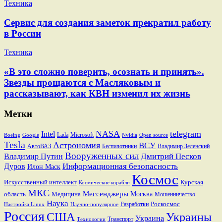
Техника
Сервис для создания заметок прекратил работу
в России
Техника
«В это сложно поверить, осознать и принять».
Звезды прощаются с Масляковым и
рассказывают, как КВН изменил их жизнь
Метки
NASA
telegram
Intel
Lada
Microsoft
Boeing
Google
Nvidia
Open source
Tesla
Астрономия
ВСУ
АвтоВАЗ
Беспилотники
Владимир Зеленский
Вооруженных сил
Дмитрий Песков
Владимир Путин
Информационная безопасность
Дуров
Илон Маск
Космос
Искусственный интеллект
Курская
Космические корабли
МКС
Мессенджеры
Москва
область
Медицина
Мошенничество
Наука
Разработки
Роскосмос
Настройка Linux
Научно-популярное
Россия
США
Украины
Украина
Транспорт
Технологии