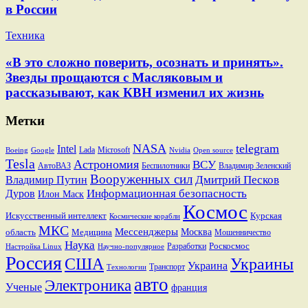
в России
Техника
«В это сложно поверить, осознать и принять».
Звезды прощаются с Масляковым и
рассказывают, как КВН изменил их жизнь
Метки
NASA
telegram
Intel
Lada
Microsoft
Boeing
Google
Nvidia
Open source
Tesla
Астрономия
ВСУ
АвтоВАЗ
Беспилотники
Владимир Зеленский
Вооруженных сил
Дмитрий Песков
Владимир Путин
Информационная безопасность
Дуров
Илон Маск
Космос
Искусственный интеллект
Курская
Космические корабли
МКС
Мессенджеры
Москва
область
Медицина
Мошенничество
Наука
Разработки
Роскосмос
Настройка Linux
Научно-популярное
Россия
США
Украины
Украина
Транспорт
Технологии
авто
Электроника
Ученые
франция