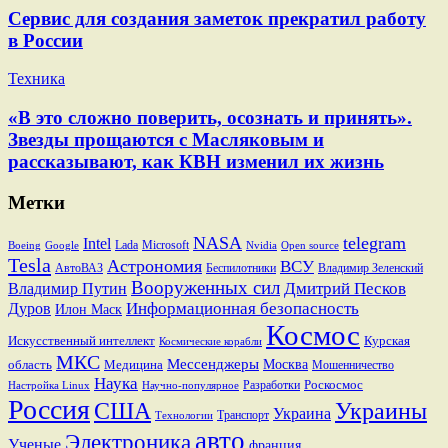
Сервис для создания заметок прекратил работу
в России
Техника
«В это сложно поверить, осознать и принять».
Звезды прощаются с Масляковым и
рассказывают, как КВН изменил их жизнь
Метки
NASA
telegram
Intel
Lada
Microsoft
Boeing
Google
Nvidia
Open source
Tesla
Астрономия
ВСУ
АвтоВАЗ
Беспилотники
Владимир Зеленский
Вооруженных сил
Дмитрий Песков
Владимир Путин
Информационная безопасность
Дуров
Илон Маск
Космос
Искусственный интеллект
Курская
Космические корабли
МКС
Мессенджеры
Москва
область
Медицина
Мошенничество
Наука
Разработки
Роскосмос
Настройка Linux
Научно-популярное
Россия
США
Украины
Украина
Транспорт
Технологии
авто
Электроника
Ученые
франция