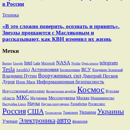
в России
Техника
«В это сложно поверить, осознать и принять».
Звезды прощаются с Масляковым и
рассказывают, как КВН изменил их жизнь
Метки
NASA
telegram
Intel
Lada
Microsoft
Boeing
Google
Nvidia
Open source
Tesla
Астрономия
ВСУ
АвтоВАЗ
Беспилотники
Владимир Зеленский
Вооруженных сил
Дмитрий Песков
Владимир Путин
Информационная безопасность
Дуров
Илон Маск
Космос
Искусственный интеллект
Курская
Космические корабли
МКС
Мессенджеры
Москва
область
Медицина
Мошенничество
Наука
Разработки
Роскосмос
Настройка Linux
Научно-популярное
Россия
США
Украины
Украина
Транспорт
Технологии
авто
Электроника
Ученые
франция