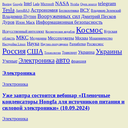
NASA
telegram
Intel
Lada
Microsoft
Boeing
Google
Nvidia
Open source
Tesla
Астрономия
ВСУ
АвтоВАЗ
Беспилотники
Владимир Зеленский
Вооруженных сил
Дмитрий Песков
Владимир Путин
Информационная безопасность
Дуров
Илон Маск
Космос
Искусственный интеллект
Курская
Космические корабли
МКС
Мессенджеры
Москва
область
Медицина
Мошенничество
Наука
Разработки
Роскосмос
Настройка Linux
Научно-популярное
Россия
США
Украины
Украина
Транспорт
Технологии
авто
Электроника
Ученые
франция
Электроника
Электроника
Уже завтра состоится вебинар «Пленочные
конденсаторы Hongfa для источников питания и
силовой электроники» (10.09.2024)
Электроника