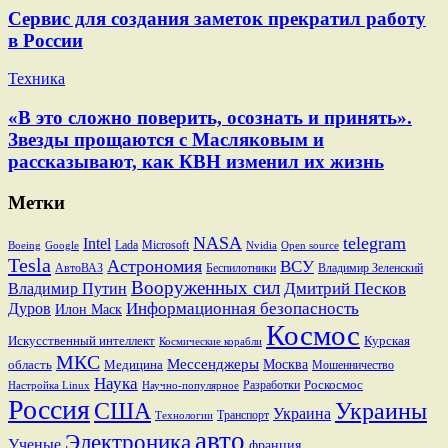
Сервис для создания заметок прекратил работу
в России
Техника
«В это сложно поверить, осознать и принять».
Звезды прощаются с Масляковым и
рассказывают, как КВН изменил их жизнь
Метки
NASA
telegram
Intel
Lada
Microsoft
Boeing
Google
Nvidia
Open source
Tesla
Астрономия
ВСУ
АвтоВАЗ
Беспилотники
Владимир Зеленский
Вооруженных сил
Дмитрий Песков
Владимир Путин
Информационная безопасность
Дуров
Илон Маск
Космос
Искусственный интеллект
Курская
Космические корабли
МКС
Мессенджеры
Москва
область
Медицина
Мошенничество
Наука
Разработки
Роскосмос
Настройка Linux
Научно-популярное
Россия
США
Украины
Украина
Транспорт
Технологии
авто
Электроника
Ученые
франция