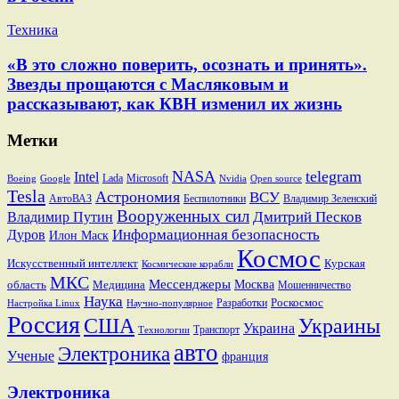
Техника
«В это сложно поверить, осознать и принять».
Звезды прощаются с Масляковым и
рассказывают, как КВН изменил их жизнь
Метки
NASA
telegram
Intel
Lada
Microsoft
Boeing
Google
Nvidia
Open source
Tesla
Астрономия
ВСУ
АвтоВАЗ
Беспилотники
Владимир Зеленский
Вооруженных сил
Дмитрий Песков
Владимир Путин
Информационная безопасность
Дуров
Илон Маск
Космос
Искусственный интеллект
Курская
Космические корабли
МКС
Мессенджеры
Москва
область
Медицина
Мошенничество
Наука
Разработки
Роскосмос
Настройка Linux
Научно-популярное
Россия
США
Украины
Украина
Транспорт
Технологии
авто
Электроника
Ученые
франция
Электроника