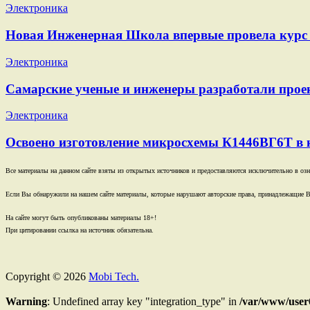
Электроника
Новая Инженерная Школа впервые провела курс 
Электроника
Самарские ученые и инженеры разработали проек
Электроника
Освоено изготовление микросхемы К1446ВГ6Т в 
Все материалы на данном сайте взяты из открытых источников и предоставляются исключительно в озна
Если Вы обнаружили на нашем сайте материалы, которые нарушают авторские права, принадлежащие В
На сайте могут быть опубликованы материалы 18+!
При цитировании ссылка на источник обязательна.
Copyright © 2026
Mobi Tech.
Warning
: Undefined array key "integration_type" in
/var/www/user