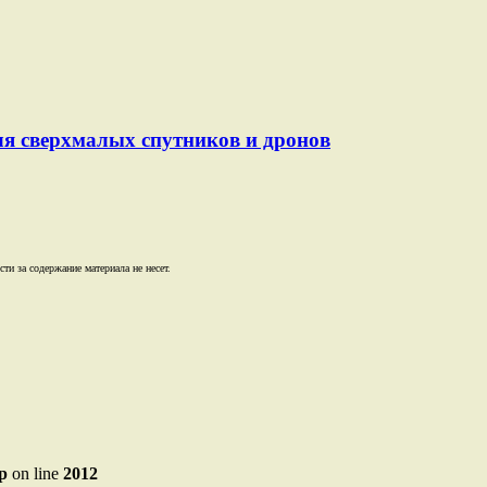
ля сверхмалых спутников и дронов
и за содержание материала не несет.
p
on line
2012