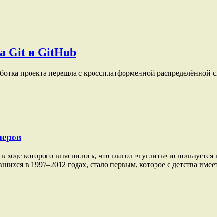
а Git и GitHub
зработка проекта перешла с кроссплатформенной распределённой
меров
в ходе которого выяснилось, что глагол «гуглить» используется
ившихся в 1997–2012 годах, стало первым, которое с детства име