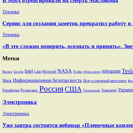
В МВД отреагировали на смерть Маслякова
Техника
Сервис для создания заметок прекратил работу в
Техника
«В это сложно поверить, осознать и принять». 
Метки
Tesl
NASA
telegram
Intel
Lada
Microsoft
Boeing
Google
Nvidia
Open source
Информационная безопасность
Маск
Искусственный интеллект
Кос
Россия
США
Украин
Разработки
Роскосмос
Транспорт
Технологии
Электроника
Электроника
Уже завтра состоится вебинар «Пленочные конден