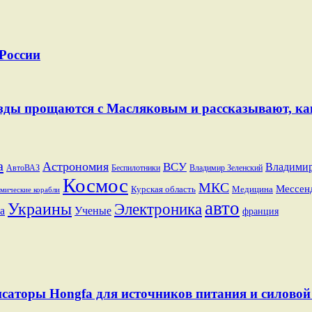
 России
Звезды прощаются с Масляковым и рассказывают, к
a
Астрономия
ВСУ
Владими
АвтоВАЗ
Беспилотники
Владимир Зеленский
Космос
МКС
Мессен
Курская область
Медицина
мические корабли
авто
Украины
Электроника
а
Ученые
франция
саторы Hongfa для источников питания и силовой 