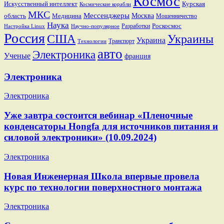
Космос
Искусственный интеллект
Курская
Космические корабли
МКС
Мессенджеры
Москва
область
Медицина
Мошенничество
Наука
Разработки
Роскосмос
Настройка Linux
Научно-популярное
Россия
США
Украины
Украина
Транспорт
Технологии
авто
Электроника
Ученые
франция
Электроника
Электроника
Уже завтра состоится вебинар «Пленочные
конденсаторы Hongfa для источников питания и
силовой электроники» (10.09.2024)
Электроника
Новая Инженерная Школа впервые провела
курс по технологии поверхностного монтажа
Электроника