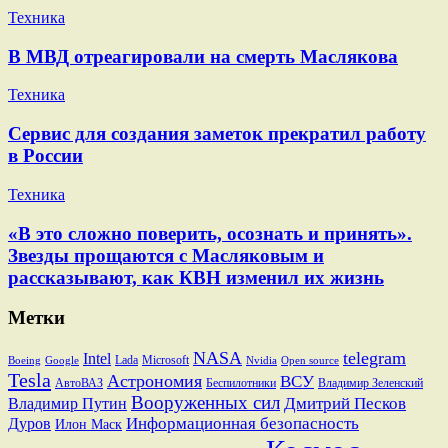
Техника
В МВД отреагировали на смерть Маслякова
Техника
Сервис для создания заметок прекратил работу
в России
Техника
«В это сложно поверить, осознать и принять».
Звезды прощаются с Масляковым и
рассказывают, как КВН изменил их жизнь
Метки
NASA
telegram
Intel
Lada
Microsoft
Boeing
Google
Nvidia
Open source
Tesla
Астрономия
ВСУ
АвтоВАЗ
Беспилотники
Владимир Зеленский
Вооруженных сил
Дмитрий Песков
Владимир Путин
Информационная безопасность
Дуров
Илон Маск