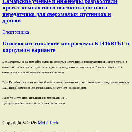
Самарские ученые и инженеры разработали
проект компактного высокоскоростного
передатчика для сверхмалых спутников и
дронов
Электроника
Освоено изготовление микросхемы К1446ВГ6Т в
корпусном варианте
Все материалы на данном сайте взяты из открытых источников и предоставляются исключительно в
ознакомительных целях. Права на материалы принадлежат их владельцам. Администрация сайта
ответственности за содержание материала не несет.
Если Вы обнаружили на нашем сайте материалы, которые нарушают авторские права, принадлежащие
Вам, Вашей компании или организации, пожалуйста, сообщите нам.
На сайте могут быть опубликованы материалы 18+!
При цитировании ссылка на источник обязательна.
Copyright © 2026
Mobi Tech.