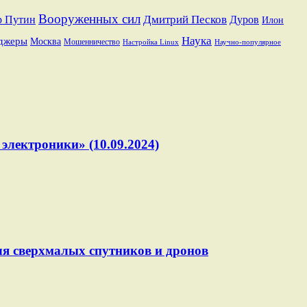
Вооруженных сил
Дмитрий Песков
р Путин
Дуров
Илон
Наука
джеры
Москва
Мошенничество
Настройка Linux
Научно-популярное
электроники» (10.09.2024)
ля сверхмалых спутников и дронов