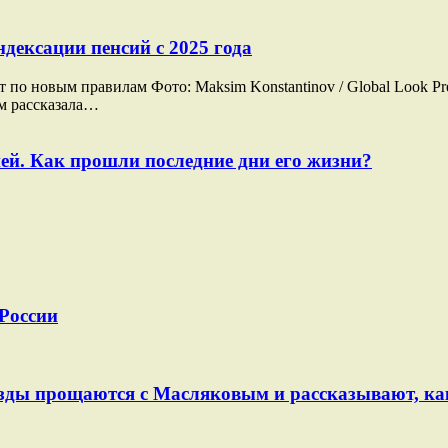
дексации пенсий с 2025 года
о новым правилам Фото: Maksim Konstantinov / Global Look Pre
ам рассказала…
ей. Как прошли последние дни его жизни?
 России
Звезды прощаются с Масляковым и рассказывают, к