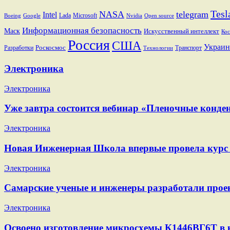
Tesl
NASA
telegram
Intel
Lada
Microsoft
Boeing
Google
Nvidia
Open source
Информационная безопасность
Маск
Искусственный интеллект
Кос
Россия
США
Украин
Разработки
Роскосмос
Транспорт
Технологии
Электроника
Электроника
Уже завтра состоится вебинар «Пленочные конден
Электроника
Новая Инженерная Школа впервые провела курс 
Электроника
Самарские ученые и инженеры разработали проек
Электроника
Освоено изготовление микросхемы К1446ВГ6Т в 