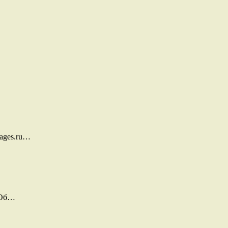
ages.ru…
 Об…