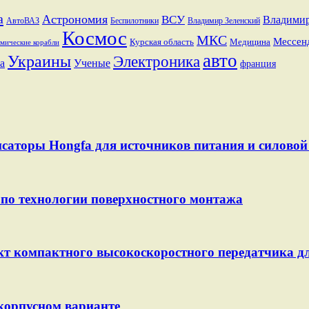
a
Астрономия
ВСУ
Владими
АвтоВАЗ
Беспилотники
Владимир Зеленский
Космос
МКС
Мессен
Курская область
Медицина
мические корабли
авто
Украины
Электроника
а
Ученые
франция
саторы Hongfa для источников питания и силовой 
по технологии поверхностного монтажа
т компактного высокоскоростного передатчика д
корпусном варианте