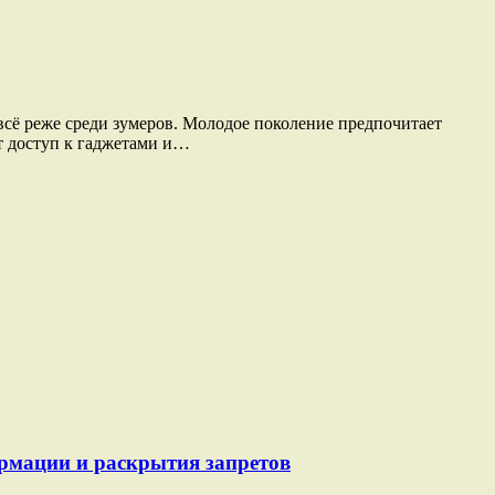
 всё реже среди зумеров. Молодое поколение предпочитает
ет доступ к гаджетами и…
ормации и раскрытия запретов