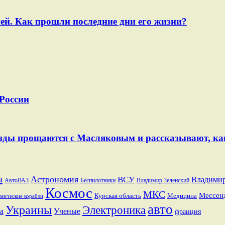
ей. Как прошли последние дни его жизни?
 России
Звезды прощаются с Масляковым и рассказывают, к
a
Астрономия
ВСУ
Владими
АвтоВАЗ
Беспилотники
Владимир Зеленский
Космос
МКС
Мессен
Курская область
Медицина
мические корабли
авто
Украины
Электроника
а
Ученые
франция