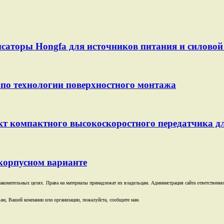
саторы Hongfa для источников питания и силовой 
по технологии поверхностного монтажа
т компактного высокоскоростного передатчика д
корпусном варианте
комительных целях. Права на материалы принадлежат их владельцам. Администрация сайта ответственност
ам, Вашей компании или организации, пожалуйста, сообщите нам.