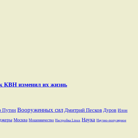
ак КВН изменил их жизнь
Вооруженных сил
Дмитрий Песков
р Путин
Дуров
Илон
Наука
джеры
Москва
Мошенничество
Настройка Linux
Научно-популярное