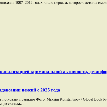
ившихся в 1997–2012 годах, стало первым, которое с детства име
й канализацией криминальной активности, дезинф
дексации пенсий с 2025 года
о новым правилам Фото: Maksim Konstantinov / Global Look Pre
ам рассказала…