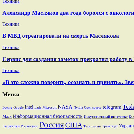
Техника
Александр Масляков два года боролся с онкологи
Техника
В МВД отреагировали на смерть Маслякова
Техника
Сервис для создания заметок прекратил работу в
Техника
«В это сложно поверить, осознать и принять». 
Метки
Tesl
NASA
telegram
Intel
Lada
Microsoft
Boeing
Google
Nvidia
Open source
Информационная безопасность
Маск
Искусственный интеллект
Кос
Россия
США
Украин
Разработки
Роскосмос
Транспорт
Технологии