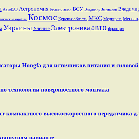
a
Астрономия
ВСУ
Владими
АвтоВАЗ
Беспилотники
Владимир Зеленский
Космос
МКС
Мессен
Курская область
Медицина
мические корабли
авто
Украины
Электроника
а
Ученые
франция
саторы Hongfa для источников питания и силовой 
по технологии поверхностного монтажа
т компактного высокоскоростного передатчика д
корпусном варианте