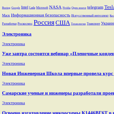
Tesl
NASA
telegram
Intel
Lada
Microsoft
Boeing
Google
Nvidia
Open source
Информационная безопасность
Маск
Искусственный интеллект
Кос
Россия
США
Украин
Разработки
Роскосмос
Транспорт
Технологии
Электроника
Электроника
Уже завтра состоится вебинар «Пленочные конден
Электроника
Новая Инженерная Школа впервые провела курс 
Электроника
Самарские ученые и инженеры разработали проек
Электроника
Освоено изготовление микросхемы К1446ВГ6Т в 