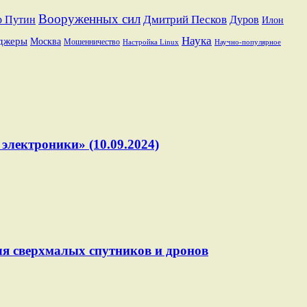
Вооруженных сил
Дмитрий Песков
р Путин
Дуров
Илон
Наука
джеры
Москва
Мошенничество
Настройка Linux
Научно-популярное
электроники» (10.09.2024)
ля сверхмалых спутников и дронов