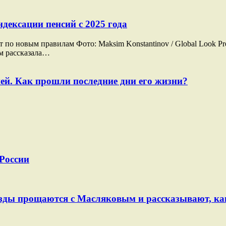
дексации пенсий с 2025 года
о новым правилам Фото: Maksim Konstantinov / Global Look Pre
ам рассказала…
ей. Как прошли последние дни его жизни?
 России
Звезды прощаются с Масляковым и рассказывают, к