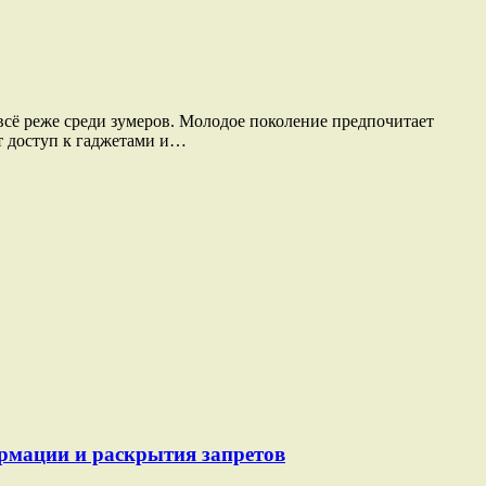
 всё реже среди зумеров. Молодое поколение предпочитает
ет доступ к гаджетами и…
ормации и раскрытия запретов