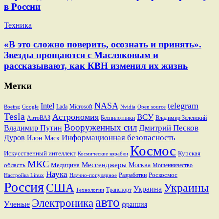
в России
Техника
«В это сложно поверить, осознать и принять».
Звезды прощаются с Масляковым и
рассказывают, как КВН изменил их жизнь
Метки
NASA
telegram
Intel
Lada
Microsoft
Boeing
Google
Nvidia
Open source
Tesla
Астрономия
ВСУ
АвтоВАЗ
Беспилотники
Владимир Зеленский
Вооруженных сил
Дмитрий Песков
Владимир Путин
Информационная безопасность
Дуров
Илон Маск
Космос
Искусственный интеллект
Курская
Космические корабли
МКС
Мессенджеры
Москва
область
Медицина
Мошенничество
Наука
Разработки
Роскосмос
Настройка Linux
Научно-популярное
Россия
США
Украины
Украина
Транспорт
Технологии
авто
Электроника
Ученые
франция