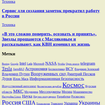
Техника
Сервис для создания заметок прекратил работу
в России
Техника
«В это сложно поверить, осознать и принять».
Звезды прощаются с Масляковым и
рассказывают, как КВН изменил их жизнь
Метки
NASA
telegram
Intel
Lada
Microsoft
Boeing
Google
Nvidia
Open source
Tesla
Астрономия
ВСУ
АвтоВАЗ
Беспилотники
Владимир Зеленский
Вооруженных сил
Дмитрий Песков
Владимир Путин
Информационная безопасность
Дуров
Илон Маск
Космос
Искусственный интеллект
Курская
Космические корабли
МКС
Мессенджеры
Москва
область
Медицина
Мошенничество
Наука
Разработки
Роскосмос
Настройка Linux
Научно-популярное
Россия
США
Украины
Украина
Транспорт
Технологии