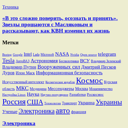
Техника
«В это сложно поверить, осознать и принять».
Звезды прощаются с Масляковым и
рассказывают, как КВН изменил их жизнь
Метки
NASA
telegram
Intel
Lada
Microsoft
Boeing
Google
Nvidia
Open source
Tesla
Астрономия
ВСУ
АвтоВАЗ
Беспилотники
Владимир Зеленский
Вооруженных сил
Дмитрий Песков
Владимир Путин
Информационная безопасность
Дуров
Илон Маск
Космос
Искусственный интеллект
Курская
Космические корабли
МКС
Мессенджеры
Москва
область
Медицина
Мошенничество
Наука
Разработки
Роскосмос
Настройка Linux
Научно-популярное
Россия
США
Украины
Украина
Транспорт
Технологии
авто
Электроника
Ученые
франция
Электроника