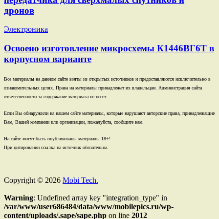
дронов
Электроника
Освоено изготовление микросхемы К1446ВГ6Т в
корпусном варианте
Все материалы на данном сайте взяты из открытых источников и предоставляются исключительно в
ознакомительных целях. Права на материалы принадлежат их владельцам. Администрация сайта
ответственности за содержание материала не несет.
Если Вы обнаружили на нашем сайте материалы, которые нарушают авторские права, принадлежащие
Вам, Вашей компании или организации, пожалуйста, сообщите нам.
На сайте могут быть опубликованы материалы 18+!
При цитировании ссылка на источник обязательна.
Copyright © 2026
Mobi Tech.
Warning
: Undefined array key "integration_type" in
/var/www/user686484/data/www/mobilepics.ru/wp-
content/uploads/.sape/sape.php
on line
2012