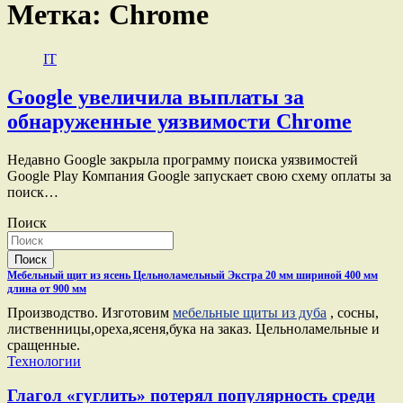
Метка:
Chrome
IT
Google увеличила выплаты за
обнаруженные уязвимости Chrome
Недавно Google закрыла программу поиска уязвимостей
Google Play Компания Google запускает свою схему оплаты за
поиск…
Поиск
Поиск
Мебельный щит из ясень Цельноламельный Экстра 20 мм шириной 400 мм
длина от 900 мм
Производство. Изготовим
мебельные щиты из дуба
, сосны,
лиственницы,ореха,ясеня,бука на заказ. Цельноламельные и
сращенные.
Технологии
Глагол «гуглить» потерял популярность среди