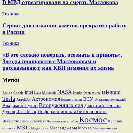
В МВД отреагировали на смерть Маслякова
Техника
Сервис для создания заметок прекратил работу
в России
Техника
«В это сложно поверить, осознать и принять».
Звезды прощаются с Масляковым и
рассказывают, как КВН изменил их жизнь
Метки
NASA
telegram
Intel
Lada
Microsoft
Boeing
Google
Nvidia
Open source
Tesla
Астрономия
ВСУ
АвтоВАЗ
Беспилотники
Владимир Зеленский
Вооруженных сил
Дмитрий Песков
Владимир Путин
Информационная безопасность
Дуров
Илон Маск
Космос
Искусственный интеллект
Курская
Космические корабли
МКС
Мессенджеры
Москва
область
Медицина
Мошенничество