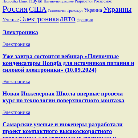
Наука
Разработки
Роскосмос
Настройка Linux
Научно-популярное
Россия
США
Украины
Украина
Транспорт
Технологии
авто
Электроника
Ученые
франция
Электроника
Электроника
Уже завтра состоится вебинар «Пленочные
конденсаторы Hongfa для источников питания и
силовой электроники» (10.09.2024)
Электроника
Новая Инженерная Школа впервые провела
курс по технологии поверхностного монтажа
Электроника
Самарские ученые и инженеры разработали
проект компактного высокоскоростного
передатчика для сверхмалых спутников и