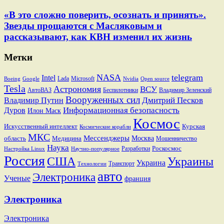
«В это сложно поверить, осознать и принять».
Звезды прощаются с Масляковым и
рассказывают, как КВН изменил их жизнь
Метки
NASA
telegram
Intel
Lada
Microsoft
Boeing
Google
Nvidia
Open source
Tesla
Астрономия
ВСУ
АвтоВАЗ
Беспилотники
Владимир Зеленский
Вооруженных сил
Дмитрий Песков
Владимир Путин
Информационная безопасность
Дуров
Илон Маск
Космос
Искусственный интеллект
Курская
Космические корабли
МКС
Мессенджеры
Москва
область
Медицина
Мошенничество
Наука
Разработки
Роскосмос
Настройка Linux
Научно-популярное
Россия
США
Украины
Украина
Транспорт
Технологии
авто
Электроника
Ученые
франция
Электроника
Электроника