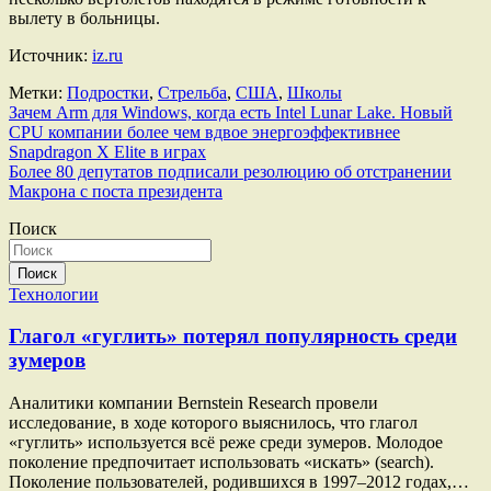
вылету в больницы.
Источник:
iz.ru
Метки:
Подростки
,
Стрельба
,
США
,
Школы
Навигация
Зачем Arm для Windows, когда есть Intel Lunar Lake. Новый
CPU компании более чем вдвое энергоэффективнее
по
Snapdragon X Elite в играх
записям
Более 80 депутатов подписали резолюцию об отстранении
Макрона с поста президента
Поиск
Поиск
Технологии
Глагол «гуглить» потерял популярность среди
зумеров
Аналитики компании Bernstein Research провели
исследование, в ходе которого выяснилось, что глагол
«гуглить» используется всё реже среди зумеров. Молодое
поколение предпочитает использовать «искать» (search).
Поколение пользователей, родившихся в 1997–2012 годах,…