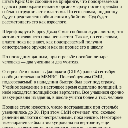
штата Крис Ози сообщил на брифинге, что подозреваемый
сдался правоохранительным органам сразу после стрельбы и
сейчас сотрудничает с властями. По его словам, подростку
будут представлены обвинения в убийстве. Суд будет
рассматривать его как взрослого.
Шериф округа Барроу Джад Смит сообщил журналистам, что
мотив стрелявшего пока неизвестен. Также, по его словам,
власти пока не знают, как подозреваемый получил
огнестрельное оружие и как он пронес его в школу.
По последним данным, при стрельбе погибли четыре
человека — два ученика и два учителя.
О стрельбе в школе в Джорджии (США) ранее 4 сентября
сообщил телеканал MSNBC. По сообщениям СМИ,
подозреваемый в нападении быстро был взят под стражу.
Учебное заведение в настоящее время оцеплено полицией, в
небе находятся полицейские вертолеты. Все учащиеся срочно
эвакуированы из здания, в школе учится более 2 тыс. человек.
Позднее стало известно, число пострадавших при стрельбе
увеличилось до 30. При этом СМИ отмечает, что, сколько
ранений являются огнестрельными, пока неясно. Некоторые
тяжелораненые были эвакуированы на вертолете, еще
несколько вертолетов находятся в режиме готовности к