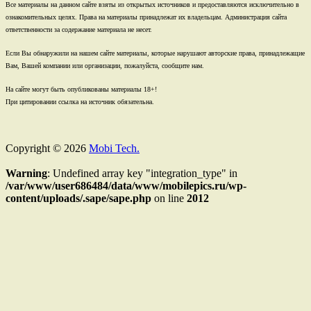
Все материалы на данном сайте взяты из открытых источников и предоставляются исключительно в
ознакомительных целях. Права на материалы принадлежат их владельцам. Администрация сайта
ответственности за содержание материала не несет.
Если Вы обнаружили на нашем сайте материалы, которые нарушают авторские права, принадлежащие
Вам, Вашей компании или организации, пожалуйста, сообщите нам.
На сайте могут быть опубликованы материалы 18+!
При цитировании ссылка на источник обязательна.
Copyright © 2026
Mobi Tech.
Warning
: Undefined array key "integration_type" in
/var/www/user686484/data/www/mobilepics.ru/wp-
content/uploads/.sape/sape.php
on line
2012