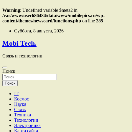
Warning
: Undefined variable $meta2 in
/var/www/user686484/data/www/mobilepics.ru/wp-
content/themes/newscard/functions.php
on line
285
Перейти
Суббота, 8 августа, 2026
к
содержимому
Mobi Tech.
Связь и технологии.
Поиск
Поиск
IT
Космос
Наука
Связь
Техника
Технологии
Электроника
Карта сайта