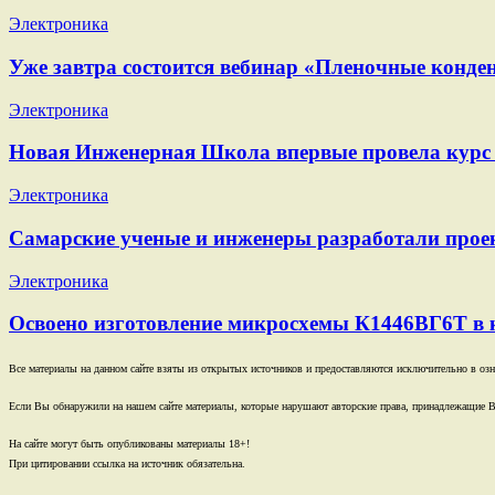
Электроника
Уже завтра состоится вебинар «Пленочные конден
Электроника
Новая Инженерная Школа впервые провела курс 
Электроника
Самарские ученые и инженеры разработали проек
Электроника
Освоено изготовление микросхемы К1446ВГ6Т в 
Все материалы на данном сайте взяты из открытых источников и предоставляются исключительно в озна
Если Вы обнаружили на нашем сайте материалы, которые нарушают авторские права, принадлежащие В
На сайте могут быть опубликованы материалы 18+!
При цитировании ссылка на источник обязательна.