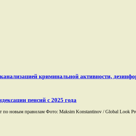
й канализацией криминальной активности, дезинф
дексации пенсий с 2025 года
о новым правилам Фото: Maksim Konstantinov / Global Look Pre