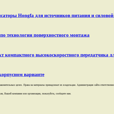
саторы Hongfa для источников питания и силовой 
по технологии поверхностного монтажа
т компактного высокоскоростного передатчика д
корпусном варианте
комительных целях. Права на материалы принадлежат их владельцам. Администрация сайта ответственност
ам, Вашей компании или организации, пожалуйста, сообщите нам.