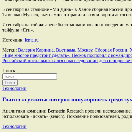
5 сентября на стадионе «Ми Динь» в Ханое сборная России про
Тамерлан Мусаев, вьетнамцы отправили в свои ворота автогол.
7 сентября на той же арене было запланировано проведение ма
тайфуна «Яги».
Источник:
lenta.ru
Метки:
Валерия Карпина
,
Вьетнама
,
Москву
,
Сборная России
,
Навигация
«Еще многое предстоит сделать». Песков поспорил с командир
Российский посол высказался о расследовании дела о подрыве
по
Поиск
записям
Поиск
Технологии
Глагол «гуглить» потерял популярность среди зу
Аналитики компании Bernstein Research провели исследование, 
использовать «искать» (search). Поколение пользователей, род
Технологии