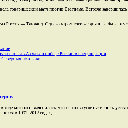
вела товарищеский матч против Вьетнама. Встреча завершилась с
тча Россия — Таиланд. Однако утром того же дня игра была отм
Ханое
ом спецназа «Ахмат» о победе России в спецоперации
 «Северных потоков»
меров
в ходе которого выяснилось, что глагол «гуглить» используется
ившихся в 1997–2012 годах,…