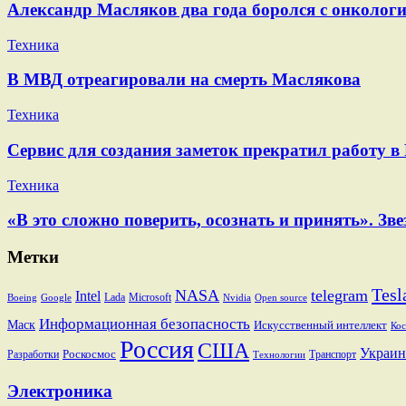
Александр Масляков два года боролся с онкологи
Техника
В МВД отреагировали на смерть Маслякова
Техника
Сервис для создания заметок прекратил работу в
Техника
«В это сложно поверить, осознать и принять». 
Метки
Tesl
NASA
telegram
Intel
Lada
Microsoft
Boeing
Google
Nvidia
Open source
Информационная безопасность
Маск
Искусственный интеллект
Кос
Россия
США
Украин
Разработки
Роскосмос
Транспорт
Технологии
Электроника