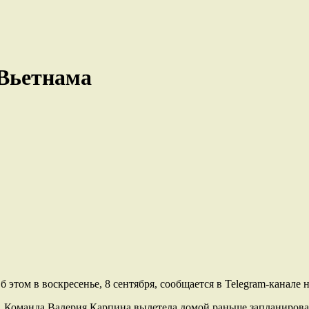
 Вьетнама
 этом в воскресенье, 8 сентября, сообщается в Telegram-канале
 Команда Валерия Карпина вылетела домой раньше запланирован