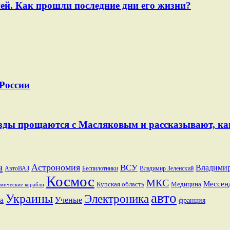
ей. Как прошли последние дни его жизни?
 России
Звезды прощаются с Масляковым и рассказывают, к
a
Астрономия
ВСУ
Владими
АвтоВАЗ
Беспилотники
Владимир Зеленский
Космос
МКС
Мессен
Курская область
Медицина
мические корабли
авто
Украины
Электроника
а
Ученые
франция