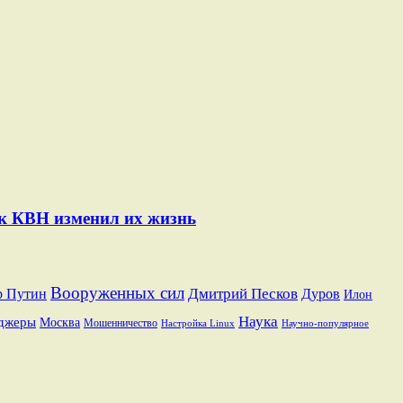
ак КВН изменил их жизнь
Вооруженных сил
Дмитрий Песков
р Путин
Дуров
Илон
Наука
джеры
Москва
Мошенничество
Настройка Linux
Научно-популярное