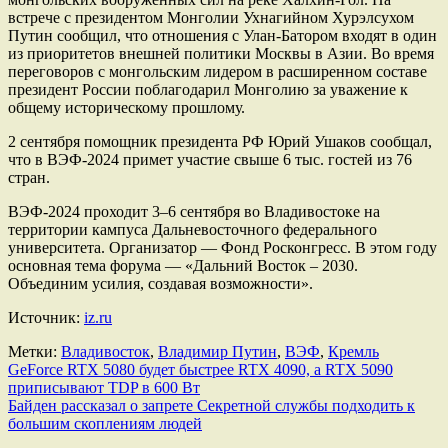
встрече с президентом Монголии Ухнагийном Хурэлсухом
Путин сообщил, что отношения с Улан-Батором входят в один
из приоритетов внешней политики Москвы в Азии. Во время
переговоров с монгольским лидером в расширенном составе
президент России поблагодарил Монголию за уважение к
общему историческому прошлому.
2 сентября помощник президента РФ Юрий Ушаков сообщал,
что в ВЭФ-2024 примет участие свыше 6 тыс. гостей из 76
стран.
ВЭФ-2024 проходит 3–6 сентября во Владивостоке на
территории кампуса Дальневосточного федерального
университета. Организатор — Фонд Росконгресс. В этом году
основная тема форума — «Дальний Восток – 2030.
Объединим усилия, создавая возможности».
Источник:
iz.ru
Метки:
Владивосток
,
Владимир Путин
,
ВЭФ
,
Кремль
Навигация
GeForce RTX 5080 будет быстрее RTX 4090, а RTX 5090
приписывают TDP в 600 Вт
по
Байден рассказал о запрете Секретной службы подходить к
записям
большим скоплениям людей