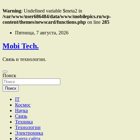
Warning
: Undefined variable $meta2 in
/var/www/user686484/data/www/mobilepics.ru/wp-
content/themes/newscard/functions.php
on line
285
Перейти
Пятница, 7 августа, 2026
к
содержимому
Mobi Tech.
Связь и технологии.
Поиск
Поиск
IT
Космос
Наука
Связь
Техника
Технологии
Электроника
Карта сайта