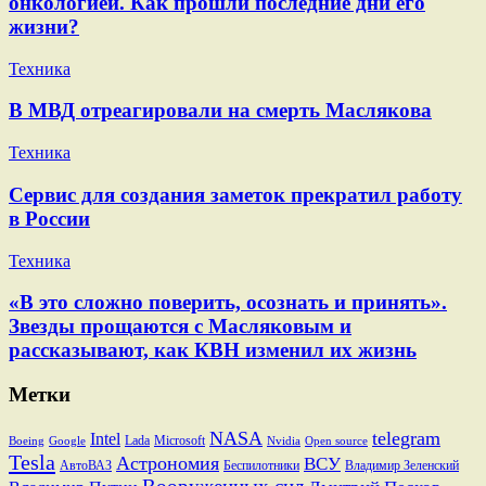
онкологией. Как прошли последние дни его
жизни?
Техника
В МВД отреагировали на смерть Маслякова
Техника
Сервис для создания заметок прекратил работу
в России
Техника
«В это сложно поверить, осознать и принять».
Звезды прощаются с Масляковым и
рассказывают, как КВН изменил их жизнь
Метки
NASA
telegram
Intel
Lada
Microsoft
Boeing
Google
Nvidia
Open source
Tesla
Астрономия
ВСУ
АвтоВАЗ
Беспилотники
Владимир Зеленский