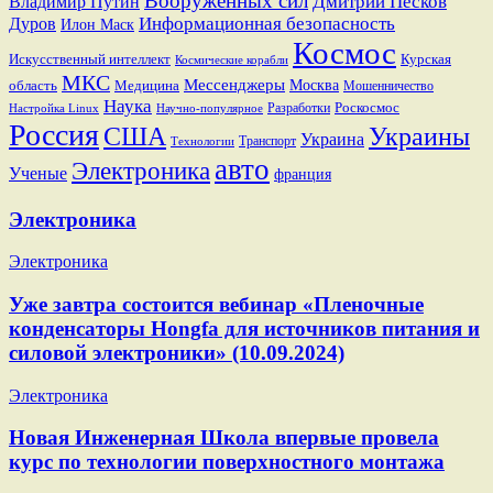
Вооруженных сил
Дмитрий Песков
Владимир Путин
Информационная безопасность
Дуров
Илон Маск
Космос
Искусственный интеллект
Курская
Космические корабли
МКС
Мессенджеры
Москва
область
Медицина
Мошенничество
Наука
Разработки
Роскосмос
Настройка Linux
Научно-популярное
Россия
США
Украины
Украина
Транспорт
Технологии
авто
Электроника
Ученые
франция
Электроника
Электроника
Уже завтра состоится вебинар «Пленочные
конденсаторы Hongfa для источников питания и
силовой электроники» (10.09.2024)
Электроника
Новая Инженерная Школа впервые провела
курс по технологии поверхностного монтажа