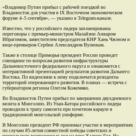
«Владимир Путин прибыл с рабочей поездкой во
Владивосток для участия в IX Восточном экономическом
форуме 4–5 сентября», — указано в Telegram-канале.
Известно, что у российского лидера запланированы
переговоры с премьер-министром Малайзии Анваром
Ибрагимом, заместителем председателя КНР Хань Чжэном и
вице-премьером Сербии Александром Вулиным.
Также в столице Приморья президент России проведет
совещание по вопросам развития инфраструктуры
Дальневосточного федерального округа и ознакомится с
интерактивной презентацией результатов развития Дальнего
Востока. По видеосвязи к нему подключатся резиденты
территорий опережающего развития. В планах — встреча с
губернатором региона Олегом Кожемяко.
Во Владивосток Путин прибыл по завершении двухдневного
визита в Монголию. Из Улан-Батора российского лидера
проводили к трапу самолета при почетном карауле в
традиционной монгольской униформе.
В Монголии президент РФ принимал участие в мероприятиях
по случаю 85-летия совместной победы советских и
монгольских вооруженных сил на реке Халхин-Гол. На