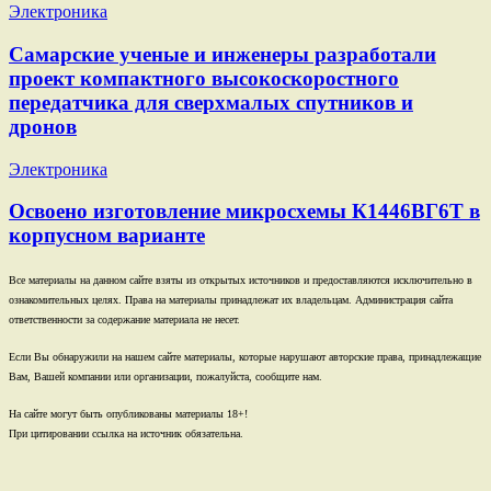
Электроника
Самарские ученые и инженеры разработали
проект компактного высокоскоростного
передатчика для сверхмалых спутников и
дронов
Электроника
Освоено изготовление микросхемы К1446ВГ6Т в
корпусном варианте
Все материалы на данном сайте взяты из открытых источников и предоставляются исключительно в
ознакомительных целях. Права на материалы принадлежат их владельцам. Администрация сайта
ответственности за содержание материала не несет.
Если Вы обнаружили на нашем сайте материалы, которые нарушают авторские права, принадлежащие
Вам, Вашей компании или организации, пожалуйста, сообщите нам.
На сайте могут быть опубликованы материалы 18+!
При цитировании ссылка на источник обязательна.