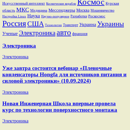
Космос
Искусственный интеллект
Курская
Космические корабли
МКС
Мессенджеры
Москва
область
Медицина
Мошенничество
Наука
Разработки
Роскосмос
Настройка Linux
Научно-популярное
Россия
США
Украины
Украина
Транспорт
Технологии
авто
Электроника
Ученые
франция
Электроника
Электроника
Уже завтра состоится вебинар «Пленочные
конденсаторы Hongfa для источников питания и
силовой электроники» (10.09.2024)
Электроника
Новая Инженерная Школа впервые провела
курс по технологии поверхностного монтажа
Электроника