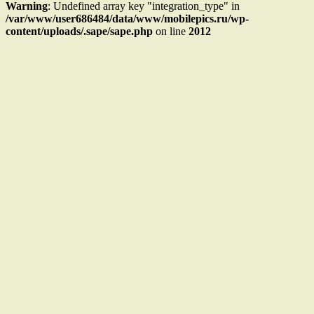
Warning
: Undefined array key "integration_type" in
/var/www/user686484/data/www/mobilepics.ru/wp-
content/uploads/.sape/sape.php
on line
2012