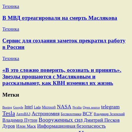
Техника
В МВД отреагировали на смерть Маслякова
Техника
Сервис для создания заметок прекратил работу
в России
Техника
«В это сложно поверить, осознать и принять».
Звезды прощаются с Масляковым и
рассказывают, как КВН изменил их жизнь
Метки
NASA
telegram
Intel
Lada
Microsoft
Boeing
Google
Nvidia
Open source
Tesla
Астрономия
ВСУ
АвтоВАЗ
Беспилотники
Владимир Зеленский
Вооруженных сил
Дмитрий Песков
Владимир Путин
Информационная безопасность
Дуров
Илон Маск