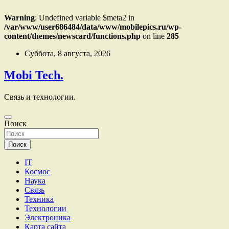
Warning
: Undefined variable $meta2 in
/var/www/user686484/data/www/mobilepics.ru/wp-
content/themes/newscard/functions.php
on line
285
Перейти
Суббота, 8 августа, 2026
к
содержимому
Mobi Tech.
Связь и технологии.
Поиск
Поиск
IT
Космос
Наука
Связь
Техника
Технологии
Электроника
Карта сайта