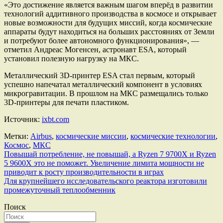
«Это достижение является важным шагом вперёд в развитии
технологий аддитивного производства в космосе и открывает
новые возможности для будущих миссий, когда космические
аппараты будут находиться на больших расстояниях от Земли
и потребуют более автономного функционирования», —
отметил Андреас Могенсен, астронавт ESA, который
установил полезную нагрузку на МКС.
Металлический 3D-принтер ESA стал первым, который
успешно напечатал металлический компонент в условиях
микрогравитации. В прошлом на МКС размещались только
3D-принтеры для печати пластиком.
Источник:
ixbt.com
Метки:
Airbus
,
космические миссии
,
космические технологии
,
Космос
,
МКС
Навигация
Повышай потребление, не повышай, а Ryzen 7 9700X и Ryzen
5 9600X это не поможет. Увеличение лимита мощности не
по
приводит к росту производительности в играх
записям
Для крупнейшего исследовательского реактора изготовили
промежуточный теплообменник
Поиск