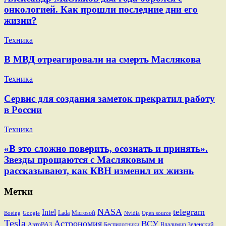
онкологией. Как прошли последние дни его
жизни?
Техника
В МВД отреагировали на смерть Маслякова
Техника
Сервис для создания заметок прекратил работу
в России
Техника
«В это сложно поверить, осознать и принять».
Звезды прощаются с Масляковым и
рассказывают, как КВН изменил их жизнь
Метки
NASA
telegram
Intel
Lada
Microsoft
Boeing
Google
Nvidia
Open source
Tesla
Астрономия
ВСУ
АвтоВАЗ
Беспилотники
Владимир Зеленский