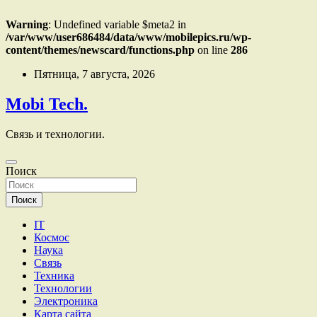
Warning
: Undefined variable $meta2 in
/var/www/user686484/data/www/mobilepics.ru/wp-
content/themes/newscard/functions.php
on line
286
Перейти
Пятница, 7 августа, 2026
к
содержимому
Mobi Tech.
Связь и технологии.
Поиск
Поиск
IT
Космос
Наука
Связь
Техника
Технологии
Электроника
Карта сайта