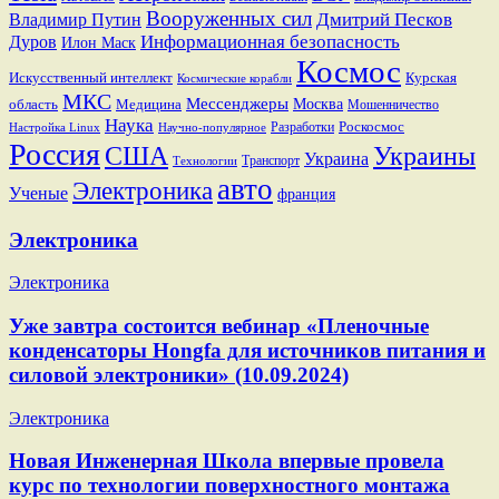
Вооруженных сил
Дмитрий Песков
Владимир Путин
Информационная безопасность
Дуров
Илон Маск
Космос
Искусственный интеллект
Курская
Космические корабли
МКС
Мессенджеры
Москва
область
Медицина
Мошенничество
Наука
Разработки
Роскосмос
Настройка Linux
Научно-популярное
Россия
США
Украины
Украина
Транспорт
Технологии
авто
Электроника
Ученые
франция
Электроника
Электроника
Уже завтра состоится вебинар «Пленочные
конденсаторы Hongfa для источников питания и
силовой электроники» (10.09.2024)
Электроника
Новая Инженерная Школа впервые провела
курс по технологии поверхностного монтажа