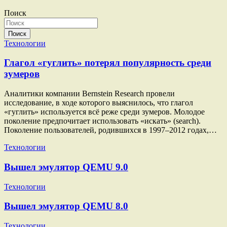
по
Поиск
записям
Поиск
Технологии
Глагол «гуглить» потерял популярность среди
зумеров
Аналитики компании Bernstein Research провели
исследование, в ходе которого выяснилось, что глагол
«гуглить» используется всё реже среди зумеров. Молодое
поколение предпочитает использовать «искать» (search).
Поколение пользователей, родившихся в 1997–2012 годах,…
Технологии
Вышел эмулятор QEMU 9.0
Технологии
Вышел эмулятор QEMU 8.0
Технологии