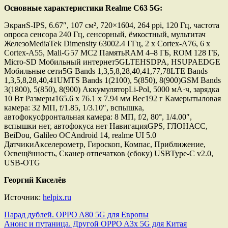
Основные характеристики Realme C63 5G:
ЭкранS-IPS, 6.67″, 107 см², 720×1604, 264 ppi, 120 Гц, частота
опроса сенсора 240 Гц, сенсорный, ёмкостный, мультитач
ЖелезоMediaTek Dimensity 63002.4 ГГц, 2 x Cortex-A76, 6 x
Cortex-A55, Mali-G57 MC2 ПамятьRAM 4–8 ГБ, ROM 128 ГБ,
Micro-SD Мобильный интернет5GLTEHSDPA, HSUPAEDGE
Мобильные сети5G Bands 1,3,5,8,28,40,41,77,78LTE Bands
1,3,5,8,28,40,41UMTS Bands 1(2100), 5(850), 8(900)GSM Bands
3(1800), 5(850), 8(900) АккумуляторLi-Pol, 5000 мА·ч, зарядка
10 Вт Размеры165.6 x 76.1 x 7.94 мм Вес192 г Камерытыловая
камера: 32 МП, f/1.85, 1/3.10″, вспышка,
автофокусфронтальная камера: 8 МП, f/2, 80°, 1/4.00″,
вспышки нет, автофокуса нет НавигацияGPS, ГЛОНАСС,
BeiDou, Galileo ОСAndroid 14, realme UI 5.0
ДатчикиАкселерометр, Гироскоп, Компас, Приближение,
Освещённость, Сканер отпечатков (сбоку) USBType-C v2.0,
USB-OTG
Георгий Киселёв
Источник:
helpix.ru
Навигация
Парад дублей. OPPO A80 5G для Европы
Анонс и путаница. Другой OPPO A3x 5G для Китая