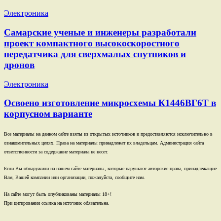
Электроника
Самарские ученые и инженеры разработали
проект компактного высокоскоростного
передатчика для сверхмалых спутников и
дронов
Электроника
Освоено изготовление микросхемы К1446ВГ6Т в
корпусном варианте
Все материалы на данном сайте взяты из открытых источников и предоставляются исключительно в
ознакомительных целях. Права на материалы принадлежат их владельцам. Администрация сайта
ответственности за содержание материала не несет.
Если Вы обнаружили на нашем сайте материалы, которые нарушают авторские права, принадлежащие
Вам, Вашей компании или организации, пожалуйста, сообщите нам.
На сайте могут быть опубликованы материалы 18+!
При цитировании ссылка на источник обязательна.