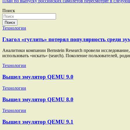
План по выпуску российских самолётов пересмотрят в следую
по
Поиск
записям
Поиск
Технологии
Глагол «гуглить» потерял популярность среди зу
Аналитики компании Bernstein Research провели исследование, 
использовать «искать» (search). Поколение пользователей, род
Технологии
Вышел эмулятор QEMU 9.0
Технологии
Вышел эмулятор QEMU 8.0
Технологии
Вышел эмулятор QEMU 9.1