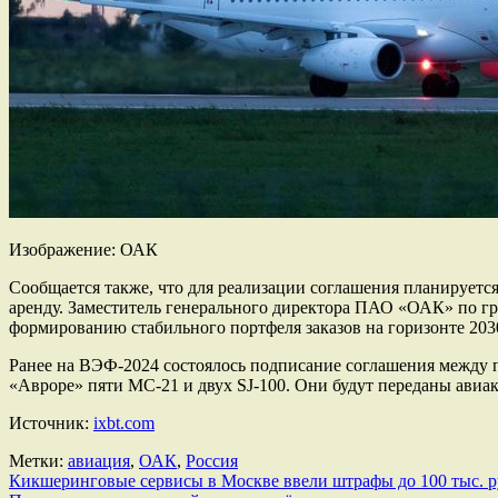
Изображение: ОАК
Сообщается также, что для реализации соглашения планируетс
аренду. Заместитель генерального директора ПАО «ОАК» по гр
формированию стабильного портфеля заказов на горизонте 2030
Ранее на ВЭФ-2024 состоялось подписание соглашения между 
«Авроре» пяти МС-21 и двух SJ-100. Они будут переданы авиак
Источник:
ixbt.com
Метки:
авиация
,
ОАК
,
Россия
Навигация
Кикшеринговые сервисы в Москве ввели штрафы до 100 тыс. 