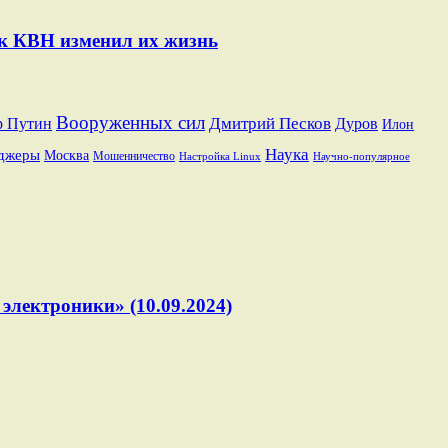
ак КВН изменил их жизнь
Вооруженных сил
Дмитрий Песков
р Путин
Дуров
Илон
Наука
джеры
Москва
Мошенничество
Настройка Linux
Научно-популярное
электроники» (10.09.2024)