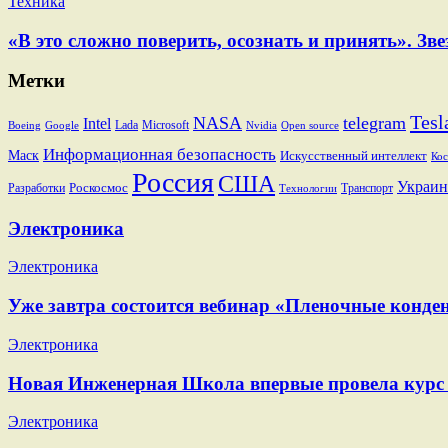
Техника
«В это сложно поверить, осознать и принять». 
Метки
Tesl
NASA
telegram
Intel
Lada
Microsoft
Boeing
Google
Nvidia
Open source
Информационная безопасность
Маск
Искусственный интеллект
Кос
Россия
США
Украин
Разработки
Роскосмос
Транспорт
Технологии
Электроника
Электроника
Уже завтра состоится вебинар «Пленочные конден
Электроника
Новая Инженерная Школа впервые провела курс 
Электроника