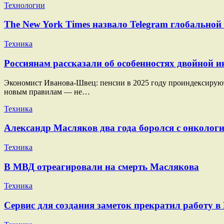
Технологии
The New York Times назвало Telegram глобально
Техника
Россиянам рассказали об особенностях двойной ин
Экономист Иванова-Швец: пенсии в 2025 году проиндексируют п
новым правилам — не…
Техника
Александр Масляков два года боролся с онкологи
Техника
В МВД отреагировали на смерть Маслякова
Техника
Сервис для создания заметок прекратил работу в