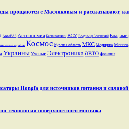
Звезды прощаются с Масляковым и рассказывают, к
a
Астрономия
ВСУ
Владими
АвтоВАЗ
Беспилотники
Владимир Зеленский
Космос
МКС
Мессен
Курская область
Медицина
мические корабли
авто
Украины
Электроника
а
Ученые
франция
саторы Hongfa для источников питания и силовой 
по технологии поверхностного монтажа