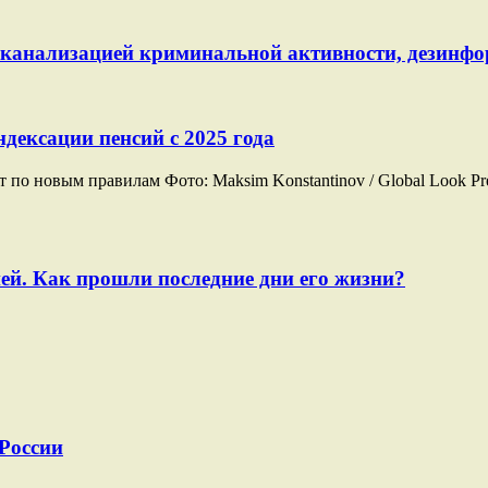
й канализацией криминальной активности, дезинф
дексации пенсий с 2025 года
о новым правилам Фото: Maksim Konstantinov / Global Look Pre
ей. Как прошли последние дни его жизни?
 России