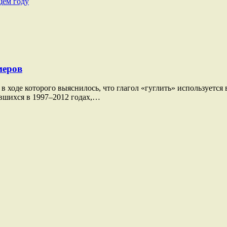
щем году
меров
в ходе которого выяснилось, что глагол «гуглить» используется
ившихся в 1997–2012 годах,…