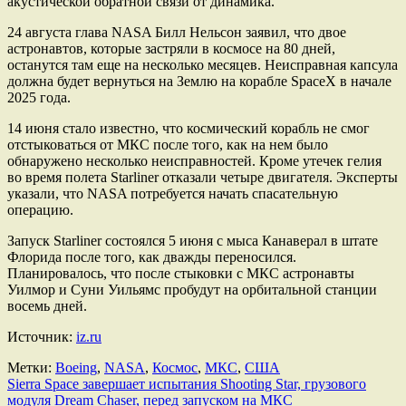
акустической обратной связи от динамика.
24 августа глава NASA Билл Нельсон заявил, что двое
астронавтов, которые застряли в космосе на 80 дней,
останутся там еще на несколько месяцев. Неисправная капсула
должна будет вернуться на Землю на корабле SpaceX в начале
2025 года.
14 июня стало известно, что космический корабль не смог
отстыковаться от МКС после того, как на нем было
обнаружено несколько неисправностей. Кроме утечек гелия
во время полета Starliner отказали четыре двигателя. Эксперты
указали, что NASA потребуется начать спасательную
операцию.
Запуск Starliner состоялся 5 июня с мыса Канаверал в штате
Флорида после того, как дважды переносился.
Планировалось, что после стыковки с МКС астронавты
Уилмор и Суни Уильямс пробудут на орбитальной станции
восемь дней.
Источник:
iz.ru
Метки:
Boeing
,
NASA
,
Космос
,
МКС
,
США
Навигация
Sierra Space завершает испытания Shooting Star, грузового
модуля Dream Chaser, перед запуском на МКС