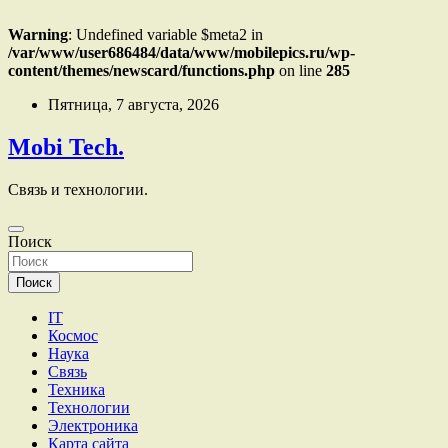
Warning
: Undefined variable $meta2 in
/var/www/user686484/data/www/mobilepics.ru/wp-
content/themes/newscard/functions.php
on line
285
Перейти
Пятница, 7 августа, 2026
к
содержимому
Mobi Tech.
Связь и технологии.
Поиск
Поиск
IT
Космос
Наука
Связь
Техника
Технологии
Электроника
Карта сайта