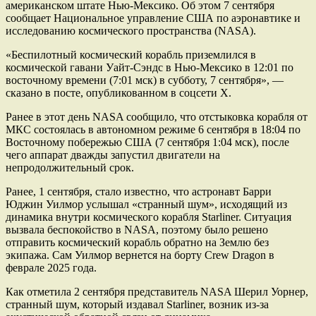
американском штате Нью-Мексико. Об этом 7 сентября
сообщает Национальное управление США по аэронавтике и
исследованию космического пространства (NASA).
«Беспилотный космический корабль приземлился в
космической гавани Уайт-Сэндс в Нью-Мексико в 12:01 по
восточному времени (7:01 мск) в субботу, 7 сентября», ―
сказано в посте, опубликованном в соцсети X.
Ранее в этот день NASA сообщило, что отстыковка корабля от
МКС состоялась в автономном режиме 6 сентября в 18:04 по
Восточному побережью США (7 сентября 1:04 мск), после
чего аппарат дважды запустил двигатели на
непродолжительный срок.
Ранее, 1 сентября, стало известно, что астронавт Барри
Юджин Уилмор услышал «странный шум», исходящий из
динамика внутри космического корабля Starliner. Ситуация
вызвала беспокойство в NASA, поэтому было решено
отправить космический корабль обратно на Землю без
экипажа. Сам Уилмор вернется на борту Crew Dragon в
феврале 2025 года.
Как отметила 2 сентября представитель NASA Шерил Уорнер,
странный шум, который издавал Starliner, возник из-за