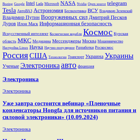
NASA
telegram
Intel
Lada
Microsoft
Boeing
Google
Nvidia
Open source
Tesla
Астрономия
ВСУ
АвтоВАЗ
Беспилотники
Владимир Зеленский
Вооруженных сил
Дмитрий Песков
Владимир Путин
Информационная безопасность
Дуров
Илон Маск
Космос
Искусственный интеллект
Курская
Космические корабли
МКС
Мессенджеры
Москва
область
Медицина
Мошенничество
Наука
Разработки
Роскосмос
Настройка Linux
Научно-популярное
Россия
США
Украины
Украина
Транспорт
Технологии
авто
Электроника
Ученые
франция
Электроника
Электроника
Уже завтра состоится вебинар «Пленочные
конденсаторы Hongfa для источников питания и
силовой электроники» (10.09.2024)
Электроника