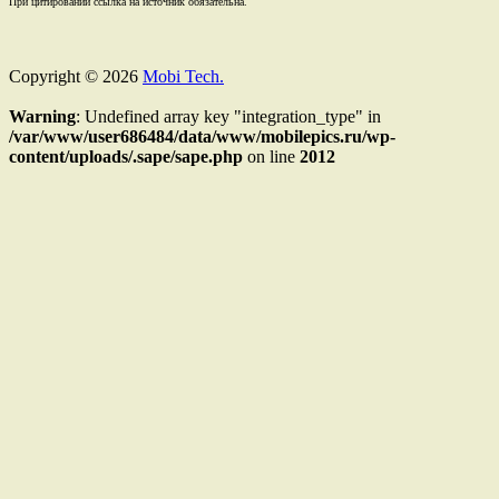
При цитировании ссылка на источник обязательна.
Copyright © 2026
Mobi Tech.
Warning
: Undefined array key "integration_type" in
/var/www/user686484/data/www/mobilepics.ru/wp-
content/uploads/.sape/sape.php
on line
2012