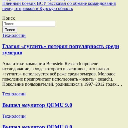
по
Пленный боевик ВСУ рассказал об обмане командования
записям
перед отправкой в Курскую область
Поиск
Поиск
Технологии
Глагол «гуглить» потерял популярность среди
зумеров
Аналитики компании Bernstein Research провели
исследование, в ходе которого выяснилось, что глагол
«гуглить» используется всё реже среди зумеров. Молодое
поколение предпочитает использовать «искать» (search).
Поколение пользователей, родившихся в 1997–2012 годах,…
Технологии
Вышел эмулятор QEMU 9.0
Технологии
Вышел эмулятор QEMU 8.0