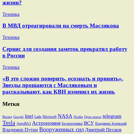
жизни?
Техника
В МВД отреагировали на смерть Маслякова
Техника
Сервис для создания заметок прекратил работу
в России
Техника
«В это сложно поверить, осознать и принять».
Звезды прощаются с Масляковым и
рассказывают, как КВН изменил их жизнь
Метки
NASA
telegram
Intel
Lada
Microsoft
Boeing
Google
Nvidia
Open source
Tesla
Астрономия
ВСУ
АвтоВАЗ
Беспилотники
Владимир Зеленский
Вооруженных сил
Дмитрий Песков
Владимир Путин