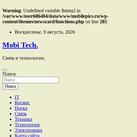
Warning
: Undefined variable $meta2 in
/var/www/user686484/data/www/mobilepics.ru/wp-
content/themes/newscard/functions.php
on line
285
Перейти
Воскресенье, 9 августа, 2026
к
содержимому
Mobi Tech.
Связь и технологии.
Поиск
Поиск
IT
Космос
Наука
Связь
Техника
Технологии
Электроника
Карта сайта