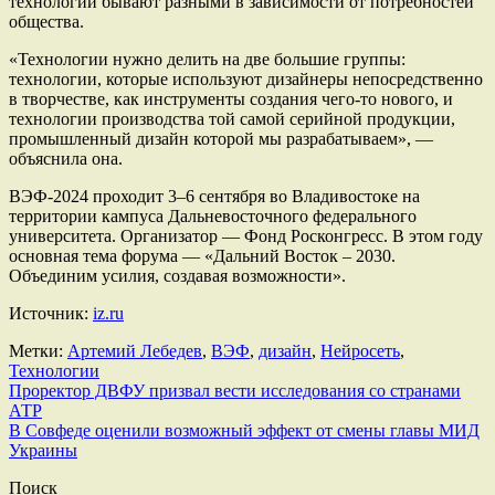
технологии бывают разными в зависимости от потребностей
общества.
«Технологии нужно делить на две большие группы:
технологии, которые используют дизайнеры непосредственно
в творчестве, как инструменты создания чего-то нового, и
технологии производства той самой серийной продукции,
промышленный дизайн которой мы разрабатываем», —
объяснила она.
ВЭФ-2024 проходит 3–6 сентября во Владивостоке на
территории кампуса Дальневосточного федерального
университета. Организатор — Фонд Росконгресс. В этом году
основная тема форума — «Дальний Восток – 2030.
Объединим усилия, создавая возможности».
Источник:
iz.ru
Метки:
Артемий Лебедев
,
ВЭФ
,
дизайн
,
Нейросеть
,
Технологии
Навигация
Проректор ДВФУ призвал вести исследования со странами
АТР
по
В Совфеде оценили возможный эффект от смены главы МИД
записям
Украины
Поиск