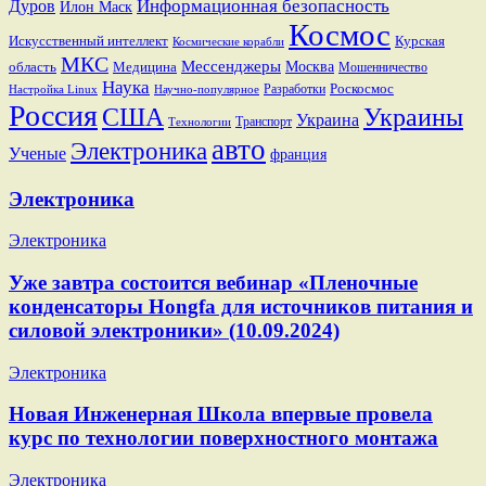
Информационная безопасность
Дуров
Илон Маск
Космос
Искусственный интеллект
Курская
Космические корабли
МКС
Мессенджеры
Москва
область
Медицина
Мошенничество
Наука
Разработки
Роскосмос
Настройка Linux
Научно-популярное
Россия
США
Украины
Украина
Транспорт
Технологии
авто
Электроника
Ученые
франция
Электроника
Электроника
Уже завтра состоится вебинар «Пленочные
конденсаторы Hongfa для источников питания и
силовой электроники» (10.09.2024)
Электроника
Новая Инженерная Школа впервые провела
курс по технологии поверхностного монтажа
Электроника