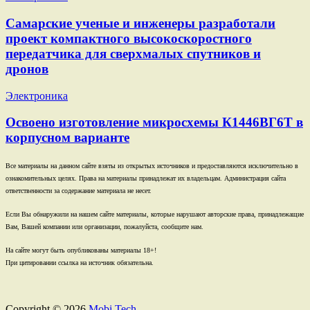
Самарские ученые и инженеры разработали
проект компактного высокоскоростного
передатчика для сверхмалых спутников и
дронов
Электроника
Освоено изготовление микросхемы К1446ВГ6Т в
корпусном варианте
Все материалы на данном сайте взяты из открытых источников и предоставляются исключительно в
ознакомительных целях. Права на материалы принадлежат их владельцам. Администрация сайта
ответственности за содержание материала не несет.
Если Вы обнаружили на нашем сайте материалы, которые нарушают авторские права, принадлежащие
Вам, Вашей компании или организации, пожалуйста, сообщите нам.
На сайте могут быть опубликованы материалы 18+!
При цитировании ссылка на источник обязательна.
Copyright © 2026
Mobi Tech.