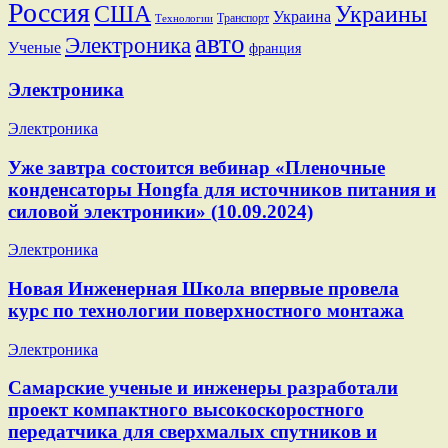
Россия
США
Украины
Украина
Транспорт
Технологии
авто
Электроника
Ученые
франция
Электроника
Электроника
Уже завтра состоится вебинар «Пленочные
конденсаторы Hongfa для источников питания и
силовой электроники» (10.09.2024)
Электроника
Новая Инженерная Школа впервые провела
курс по технологии поверхностного монтажа
Электроника
Самарские ученые и инженеры разработали
проект компактного высокоскоростного
передатчика для сверхмалых спутников и