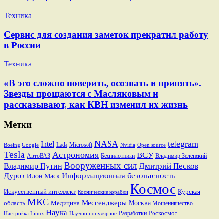
Техника
Сервис для создания заметок прекратил работу
в России
Техника
«В это сложно поверить, осознать и принять».
Звезды прощаются с Масляковым и
рассказывают, как КВН изменил их жизнь
Метки
NASA
telegram
Intel
Lada
Microsoft
Boeing
Google
Nvidia
Open source
Tesla
Астрономия
ВСУ
АвтоВАЗ
Беспилотники
Владимир Зеленский
Вооруженных сил
Дмитрий Песков
Владимир Путин
Информационная безопасность
Дуров
Илон Маск
Космос
Искусственный интеллект
Курская
Космические корабли
МКС
Мессенджеры
Москва
область
Медицина
Мошенничество
Наука
Разработки
Роскосмос
Настройка Linux
Научно-популярное