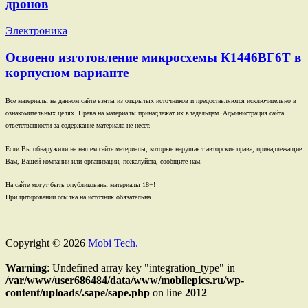
дронов
Электроника
Освоено изготовление микросхемы К1446ВГ6Т в
корпусном варианте
Все материалы на данном сайте взяты из открытых источников и предоставляются исключительно в
ознакомительных целях. Права на материалы принадлежат их владельцам. Администрация сайта
ответственности за содержание материала не несет.
Если Вы обнаружили на нашем сайте материалы, которые нарушают авторские права, принадлежащие
Вам, Вашей компании или организации, пожалуйста, сообщите нам.
На сайте могут быть опубликованы материалы 18+!
При цитировании ссылка на источник обязательна.
Copyright © 2026
Mobi Tech.
Warning
: Undefined array key "integration_type" in
/var/www/user686484/data/www/mobilepics.ru/wp-
content/uploads/.sape/sape.php
on line
2012