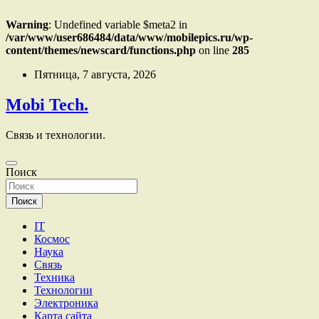
Warning
: Undefined variable $meta2 in
/var/www/user686484/data/www/mobilepics.ru/wp-
content/themes/newscard/functions.php
on line
285
Перейти
Пятница, 7 августа, 2026
к
содержимому
Mobi Tech.
Связь и технологии.
Поиск
Поиск
IT
Космос
Наука
Связь
Техника
Технологии
Электроника
Карта сайта