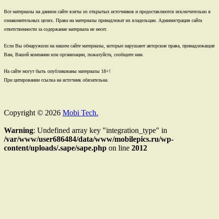
Все материалы на данном сайте взяты из открытых источников и предоставляются исключительно в
ознакомительных целях. Права на материалы принадлежат их владельцам. Администрация сайта
ответственности за содержание материала не несет.
Если Вы обнаружили на нашем сайте материалы, которые нарушают авторские права, принадлежащие
Вам, Вашей компании или организации, пожалуйста, сообщите нам.
На сайте могут быть опубликованы материалы 18+!
При цитировании ссылка на источник обязательна.
Copyright © 2026
Mobi Tech.
Warning
: Undefined array key "integration_type" in
/var/www/user686484/data/www/mobilepics.ru/wp-
content/uploads/.sape/sape.php
on line
2012