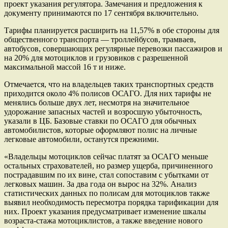
проект указания регулятора. Замечания и предложения к
документу принимаются по 17 сентября включительно.
Тарифы планируется расширить на 11,57% в обе стороны для
общественного транспорта — троллейбусов, трамваев,
автобусов, совершающих регулярные перевозки пассажиров и
на 20% для мотоциклов и грузовиков с разрешенной
максимальной массой 16 т и ниже.
Отмечается, что на владельцев таких транспортных средств
приходится около 4% полисов ОСАГО. Для них тарифы не
менялись больше двух лет, несмотря на значительное
удорожание запасных частей и возросшую убыточность,
указали в ЦБ. Базовые ставки по ОСАГО для обычных
автомобилистов, которые оформляют полис на личные
легковые автомобили, останутся прежними.
«Владельцы мотоциклов сейчас платят за ОСАГО меньше
остальных страхователей, но размер ущерба, причиненного
пострадавшим по их вине, стал сопоставим с убытками от
легковых машин. За два года он вырос на 32%. Анализ
статистических данных по полисам для мотоциклов также
выявил необходимость пересмотра порядка тарификации для
них. Проект указания предусматривает изменение шкалы
возраста-стажа мотоциклистов, а также введение нового