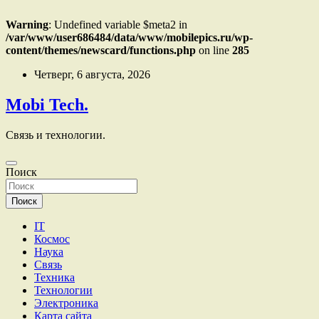
Warning
: Undefined variable $meta2 in
/var/www/user686484/data/www/mobilepics.ru/wp-
content/themes/newscard/functions.php
on line
285
Перейти
Четверг, 6 августа, 2026
к
содержимому
Mobi Tech.
Связь и технологии.
Поиск
Поиск
IT
Космос
Наука
Связь
Техника
Технологии
Электроника
Карта сайта