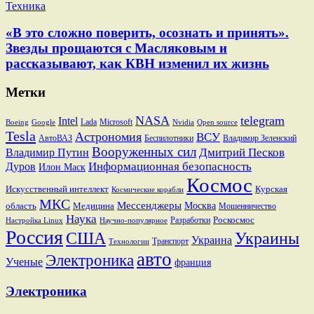
Техника
«В это сложно поверить, осознать и принять».
Звезды прощаются с Масляковым и
рассказывают, как КВН изменил их жизнь
Метки
NASA
telegram
Intel
Lada
Microsoft
Boeing
Google
Nvidia
Open source
Tesla
Астрономия
ВСУ
АвтоВАЗ
Беспилотники
Владимир Зеленский
Вооруженных сил
Дмитрий Песков
Владимир Путин
Информационная безопасность
Дуров
Илон Маск
Космос
Искусственный интеллект
Курская
Космические корабли
МКС
Мессенджеры
Москва
область
Медицина
Мошенничество
Наука
Разработки
Роскосмос
Настройка Linux
Научно-популярное
Россия
США
Украины
Украина
Транспорт
Технологии
авто
Электроника
Ученые
франция
Электроника