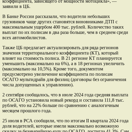
коэффициента, зависящего от мощности мотоцикла», —
заявили в ЦБ.
В Банке России рассказали, что водители небольших
грузовиков чаще других становятся виновниками ДТП с
максимальным ущербом 400 тыс. рублей. Количество таких
выплат по их полисам в два раза больше, чем в среднем среди
всех автомобилистов.
Также ЦБ предлагает актуализировать для ряда регионов
значения территориального коэффициента (КТ), который
влияет на стоимость полиса. В 21 регионе КТ планируется
уменьшить (максимально на 6%), а в 18 регионах увеличить
(максимально на 10,5%). Кроме того, документом
предусмотрено увеличение коэффициента по полисам
ОСАГО мультидрайв для физлиц (договоры без ограничения
числа допущенных к управлению).
2 сентября сообщалось, что в июле 2024 года средняя выплата
по ОСАГО установила новый рекорд и составила 111,8 тыс.
рублей, что на 22% больше по сравнению с аналогичным
месяцем прошлого года.
25 июля в РСА сообщили, что по итогам II квартала 2024 года
доля водителей, которые имели максимально возможную
скидку за безаварийную езду по ОСАГО, достигла 41,3%. Сам