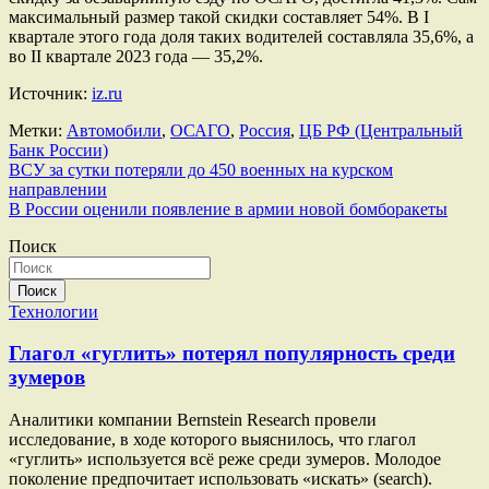
максимальный размер такой скидки составляет 54%. В I
квартале этого года доля таких водителей составляла 35,6%, а
во II квартале 2023 года — 35,2%.
Источник:
iz.ru
Метки:
Автомобили
,
ОСАГО
,
Россия
,
ЦБ РФ (Центральный
Банк России)
Навигация
ВСУ за сутки потеряли до 450 военных на курском
направлении
по
В России оценили появление в армии новой бомборакеты
записям
Поиск
Поиск
Технологии
Глагол «гуглить» потерял популярность среди
зумеров
Аналитики компании Bernstein Research провели
исследование, в ходе которого выяснилось, что глагол
«гуглить» используется всё реже среди зумеров. Молодое
поколение предпочитает использовать «искать» (search).